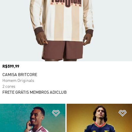
Preço
R$599,99
CAMISA BRITCORE
Homem Originals
2 cores
FRETE GRÁTIS MEMBROS ADICLUB
Adicionar à Lista de Desejos
Ad