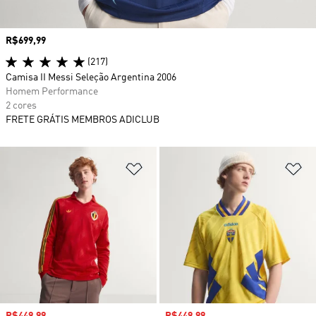
Preço
R$699,99
(217)
Camisa II Messi Seleção Argentina 2006
Homem Performance
2 cores
FRETE GRÁTIS MEMBROS ADICLUB
Adicionar à Lista de Desejos
Ad