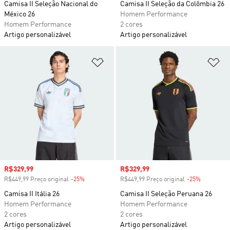
Camisa II Seleção Nacional do
Camisa II Seleção da Colômbia 26
México 26
Homem Performance
Homem Performance
2 cores
Artigo personalizável
Artigo personalizável
Adicionar à Lista de Desejos
Ad
Preço com desconto
R$329,99
Preço com desconto
R$329,99
R$449,99 Preço original
-25%
Desconto
R$449,99 Preço original
-25%
Desconto
Camisa II Itália 26
Camisa II Seleção Peruana 26
Homem Performance
Homem Performance
2 cores
2 cores
Artigo personalizável
Artigo personalizável