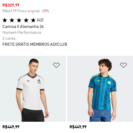
Preço com desconto
R$329,99
R$449,99 Preço original
-25%
Desconto
(42)
Camisa II Alemanha 26
Homem Performance
2 cores
FRETE GRÁTIS MEMBROS ADICLUB
Adicionar à Lista de Desejos
Ad
Preço
R$449,99
Preço
R$449,99