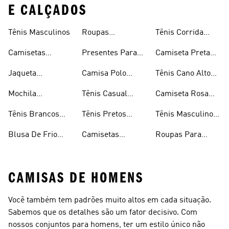
E CALÇADOS
Tênis Masculinos
Roupas
Tênis Corrida
Masculinas
Masculinas
Masculino
Camisetas
Presentes Para
Camiseta Preta
Masculinas
Homens
Masculina
Jaqueta
Camisa Polo
Tênis Cano Alto
Masculina
Masculina
Masculino
Mochila
Tênis Casual
Camiseta Rosa
Masculina
Masculino
Masculina
Tênis Brancos
Tênis Pretos
Tênis Masculino
Masculinos
Masculinos
Em Promoção
Blusa De Frio
Camisetas
Roupas Para
Masculina
Brancas
Academia
Masculina
CAMISAS DE HOMENS
Você também tem padrões muito altos em cada situação.
Sabemos que os detalhes são um fator decisivo. Com
nossos conjuntos para homens, ter um estilo único não