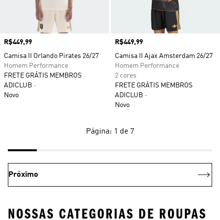
Preço
R$449,99
Preço
R$449,99
Camisa II Orlando Pirates 26/27
Camisa II Ajax Amsterdam 26/27
Homem Performance
Homem Performance
FRETE GRÁTIS MEMBROS
2 cores
ADICLUB
FRETE GRÁTIS MEMBROS
Novo
ADICLUB
Novo
Página: 1 de 7
Próximo
NOSSAS CATEGORIAS DE ROUPAS