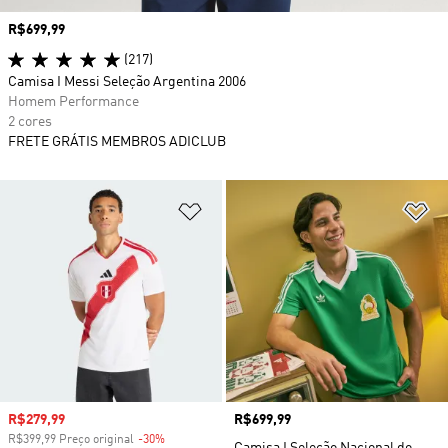
Preço
R$699,99
(217)
Camisa I Messi Seleção Argentina 2006
Homem Performance
2 cores
FRETE GRÁTIS MEMBROS ADICLUB
Adicionar à Lista de Desejos
Ad
Preço com desconto
R$279,99
Preço
R$699,99
R$399,99 Preço original
-30%
Desconto