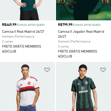
Preço
R$449,99
Acesso antecipado
Preço
R$799,99
Acesso antecipado
Camisa II Real Madrid 26/27
Camisa II Jogador Real Madrid
Homem Performance
26/27
2 cores
Homem Performance
FRETE GRÁTIS MEMBROS
2 cores
ADICLUB
FRETE GRÁTIS MEMBROS
ADICLUB
Adicionar à Lista de Desejos
Ad