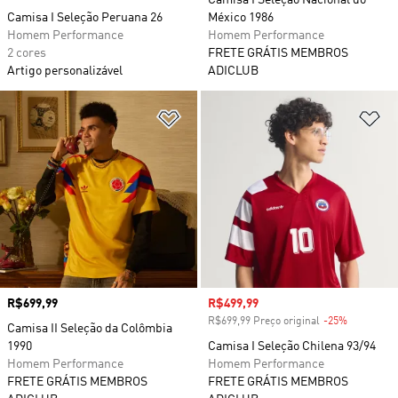
Camisa I Seleção Nacional do
Camisa I Seleção Peruana 26
México 1986
Homem Performance
Homem Performance
2 cores
FRETE GRÁTIS MEMBROS
Artigo personalizável
ADICLUB
Adicionar à Lista de Desejos
Ad
Preço
R$699,99
Preço com desconto
R$499,99
R$699,99 Preço original
-25%
Desconto
Camisa II Seleção da Colômbia
1990
Camisa I Seleção Chilena 93/94
Homem Performance
Homem Performance
FRETE GRÁTIS MEMBROS
FRETE GRÁTIS MEMBROS