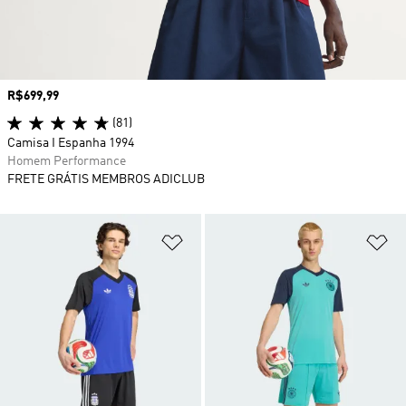
Preço
R$699,99
(81)
Camisa I Espanha 1994
Homem Performance
FRETE GRÁTIS MEMBROS ADICLUB
Adicionar à Lista de Desejos
Ad