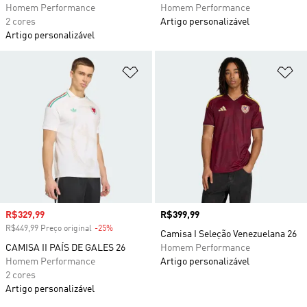
Homem Performance
Homem Performance
2 cores
Artigo personalizável
Artigo personalizável
Adicionar à Lista de Desejos
Ad
Preço com desconto
R$329,99
Preço
R$399,99
R$449,99 Preço original
-25%
Desconto
Camisa I Seleção Venezuelana 26
CAMISA II PAÍS DE GALES 26
Homem Performance
Homem Performance
Artigo personalizável
2 cores
Artigo personalizável