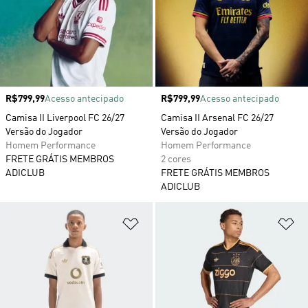
Preço
R$799,99
Acesso antecipado
Preço
R$799,99
Acesso antecipado
Camisa II Liverpool FC 26/27
Camisa II Arsenal FC 26/27
Versão do Jogador
Versão do Jogador
Homem Performance
Homem Performance
FRETE GRÁTIS MEMBROS
2 cores
ADICLUB
FRETE GRÁTIS MEMBROS
ADICLUB
Adicionar à Lista de Desejos
Ad