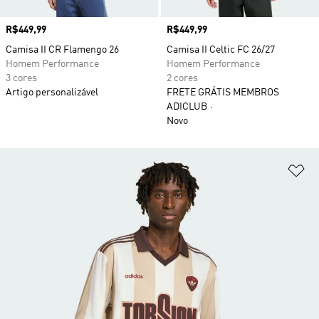
Preço
R$449,99
Preço
R$449,99
Camisa II CR Flamengo 26
Camisa II Celtic FC 26/27
Homem Performance
Homem Performance
3 cores
2 cores
Artigo personalizável
FRETE GRÁTIS MEMBROS
ADICLUB
Novo
Ad