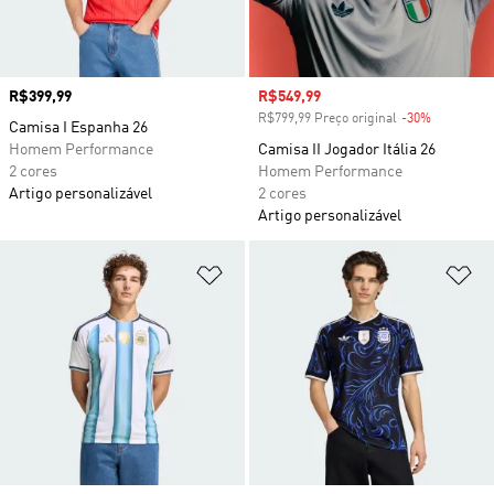
Preço
R$399,99
Preço com desconto
R$549,99
R$799,99 Preço original
-30%
Desconto
Camisa I Espanha 26
Homem Performance
Camisa II Jogador Itália 26
2 cores
Homem Performance
Artigo personalizável
2 cores
Artigo personalizável
Adicionar à Lista de Desejos
Ad