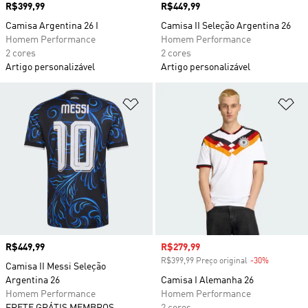
Preço
R$399,99
Preço
R$449,99
Camisa Argentina 26 I
Camisa II Seleção Argentina 26
Homem Performance
Homem Performance
2 cores
2 cores
Artigo personalizável
Artigo personalizável
Adicionar à Lista de Desejos
Ad
Preço
R$449,99
Preço com desconto
R$279,99
R$399,99 Preço original
-30%
Desconto
Camisa II Messi Seleção
Argentina 26
Camisa I Alemanha 26
Homem Performance
Homem Performance