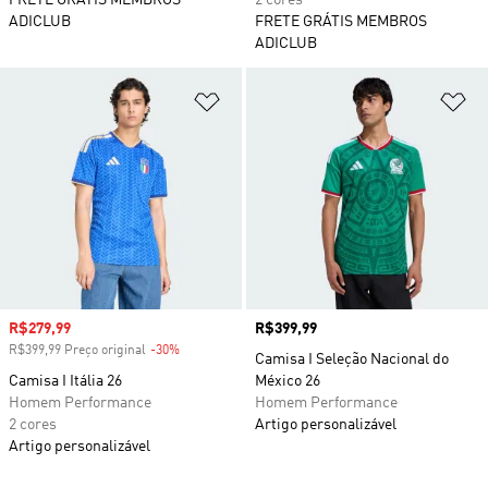
FRETE GRÁTIS MEMBROS
2 cores
ADICLUB
FRETE GRÁTIS MEMBROS
ADICLUB
Adicionar à Lista de Desejos
Ad
Preço com desconto
R$279,99
Preço
R$399,99
R$399,99 Preço original
-30%
Desconto
Camisa I Seleção Nacional do
Camisa I Itália 26
México 26
Homem Performance
Homem Performance
2 cores
Artigo personalizável
Artigo personalizável