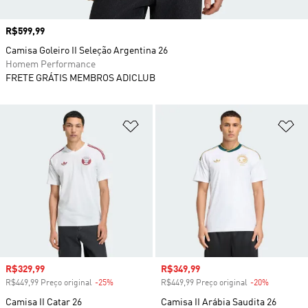
Preço
R$599,99
Camisa Goleiro II Seleção Argentina 26
Homem Performance
FRETE GRÁTIS MEMBROS ADICLUB
Adicionar à Lista de Desejos
Ad
Preço com desconto
R$329,99
Preço com desconto
R$349,99
R$449,99 Preço original
-25%
Desconto
R$449,99 Preço original
-20%
Desconto
Camisa II Catar 26
Camisa II Arábia Saudita 26