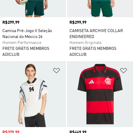
Preço
R$299,99
Preço
R$299,99
Camisa Pré-Jogo II Seleção
CAMISETA ARCHIVE COLLAR
Nacional do México 26
ENGINEERED
Homem Performance
Homem Originals
FRETE GRÁTIS MEMBROS
FRETE GRÁTIS MEMBROS
ADICLUB
ADICLUB
Adicionar à Lista de Desejos
Ad
Preço com desconto
R$379,99
Preço
R$449,99