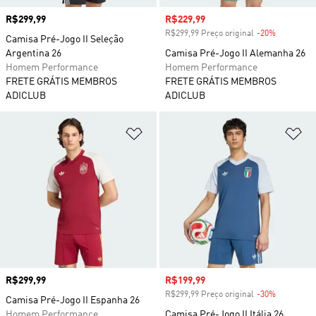
Preço
R$299,99
Preço com desconto
R$229,99
R$299,99 Preço original
-20%
Desconto
Camisa Pré-Jogo II Seleção
Argentina 26
Camisa Pré-Jogo II Alemanha 26
Homem Performance
Homem Performance
FRETE GRÁTIS MEMBROS
FRETE GRÁTIS MEMBROS
ADICLUB
ADICLUB
Adicionar à Lista de Desejos
Ad
Preço
R$299,99
Preço com desconto
R$199,99
R$299,99 Preço original
-30%
Desconto
Camisa Pré-Jogo II Espanha 26
Homem Performance
Camisa Pré-Jogo II Itália 26