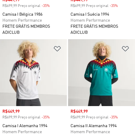
Preço com desconto
R$449,99
Preço com desconto
R$449,99
R$699,99 Preço original
-35%
Desconto
R$699,99 Preço original
-35%
Desconto
Camisa I Bélgica 1986
Camisa I Suécia 1994
Homem Performance
Homem Performance
FRETE GRÁTIS MEMBROS
FRETE GRÁTIS MEMBROS
ADICLUB
ADICLUB
Adicionar à Lista de Desejos
Ad
Preço com desconto
R$449,99
Preço com desconto
R$449,99
R$699,99 Preço original
-35%
Desconto
R$699,99 Preço original
-35%
Desconto
Camisa I Alemanha 1994
Camisa II Alemanha 1994
Homem Performance
Homem Performance