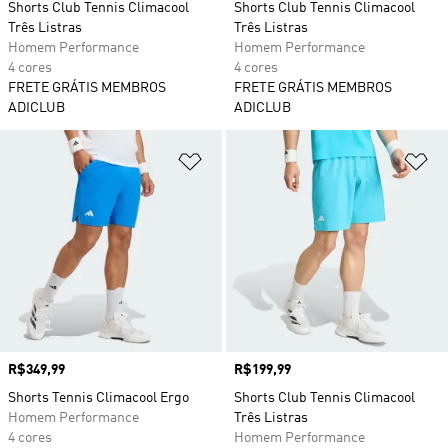
Shorts Club Tennis Climacool
Shorts Club Tennis Climacool
Três Listras
Três Listras
Homem Performance
Homem Performance
4 cores
4 cores
FRETE GRÁTIS MEMBROS
FRETE GRÁTIS MEMBROS
ADICLUB
ADICLUB
Adicionar à Lista de Desejos
Ad
Preço
R$349,99
Preço
R$199,99
Shorts Tennis Climacool Ergo
Shorts Club Tennis Climacool
Homem Performance
Três Listras
4 cores
Homem Performance