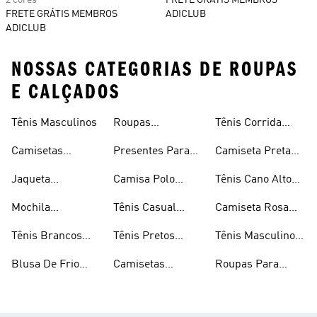
2 cores
FRETE GRÁTIS MEMBROS
FRETE GRÁTIS MEMBROS
ADICLUB
ADICLUB
NOSSAS CATEGORIAS DE ROUPAS
E CALÇADOS
Tênis Masculinos
Roupas
Tênis Corrida
Masculinas
Masculinas
Masculino
Camisetas
Presentes Para
Camiseta Preta
Masculinas
Homens
Masculina
Jaqueta
Camisa Polo
Tênis Cano Alto
Masculina
Masculina
Masculino
Mochila
Tênis Casual
Camiseta Rosa
Masculina
Masculino
Masculina
Tênis Brancos
Tênis Pretos
Tênis Masculino
Masculinos
Masculinos
Em Promoção
Blusa De Frio
Camisetas
Roupas Para
Masculina
Brancas
Academia
Masculina