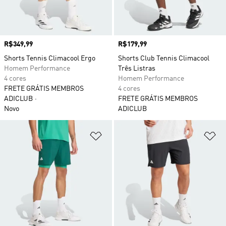
Preço
R$349,99
Preço
R$179,99
Shorts Tennis Climacool Ergo
Shorts Club Tennis Climacool
Homem Performance
Três Listras
4 cores
Homem Performance
FRETE GRÁTIS MEMBROS
4 cores
ADICLUB
FRETE GRÁTIS MEMBROS
Novo
ADICLUB
Adicionar à Lista de Desejos
Ad