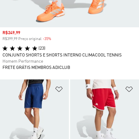
Preço com desconto
R$249,99
R$399,99 Preço original
-35%
Desconto
(23)
CONJUNTO SHORTS E SHORTS INTERNO CLIMACOOL TENNIS
Homem Performance
FRETE GRÁTIS MEMBROS ADICLUB
Adicionar à Lista de Desejos
Ad