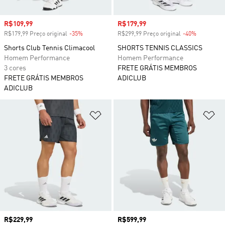
Preço com desconto
R$109,99
Preço com desconto
R$179,99
R$179,99 Preço original
-35%
Desconto
R$299,99 Preço original
-40%
Desconto
Shorts Club Tennis Climacool
SHORTS TENNIS CLASSICS
Homem Performance
Homem Performance
3 cores
FRETE GRÁTIS MEMBROS
FRETE GRÁTIS MEMBROS
ADICLUB
ADICLUB
Adicionar à Lista de Desejos
Ad
Preço
R$229,99
Preço
R$599,99