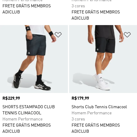
Homem Performance
Homem Performance
FRETE GRÁTIS MEMBROS
3 cores
ADICLUB
FRETE GRÁTIS MEMBROS
ADICLUB
Adicionar à Lista de Desejos
Ad
Preço
R$229,99
Preço
R$179,99
SHORTS ESTAMPADO CLUB
Shorts Club Tennis Climacool
TENNIS CLIMACOOL
Homem Performance
Homem Performance
3 cores
FRETE GRÁTIS MEMBROS
FRETE GRÁTIS MEMBROS
ADICLUB
ADICLUB