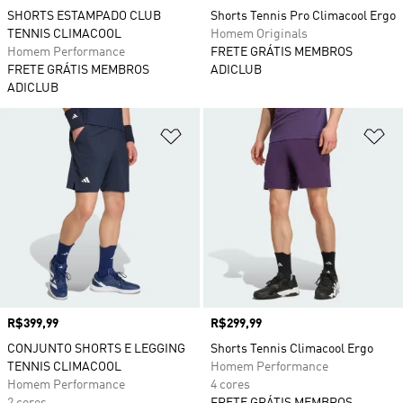
SHORTS ESTAMPADO CLUB
Shorts Tennis Pro Climacool Ergo
TENNIS CLIMACOOL
Homem Originals
Homem Performance
FRETE GRÁTIS MEMBROS
FRETE GRÁTIS MEMBROS
ADICLUB
ADICLUB
Adicionar à Lista de Desejos
Ad
Preço
R$399,99
Preço
R$299,99
CONJUNTO SHORTS E LEGGING
Shorts Tennis Climacool Ergo
TENNIS CLIMACOOL
Homem Performance
Homem Performance
4 cores