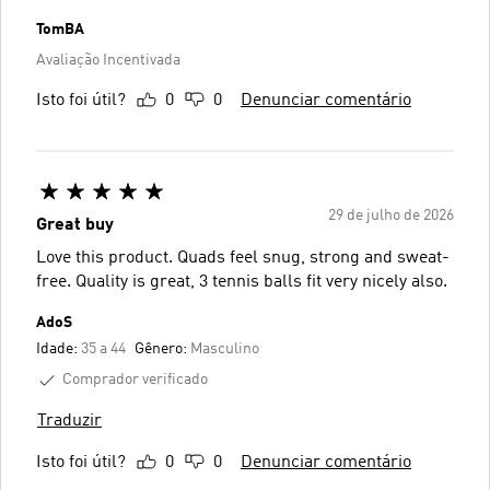
TomBA
Avaliação Incentivada
Isto foi útil?
0
0
Denunciar comentário
29 de julho de 2026
Great buy
Love this product. Quads feel snug, strong and sweat-
free. Quality is great, 3 tennis balls fit very nicely also.
AdoS
Idade:
35 a 44
Gênero:
Masculino
Comprador verificado
Traduzir
Isto foi útil?
0
0
Denunciar comentário