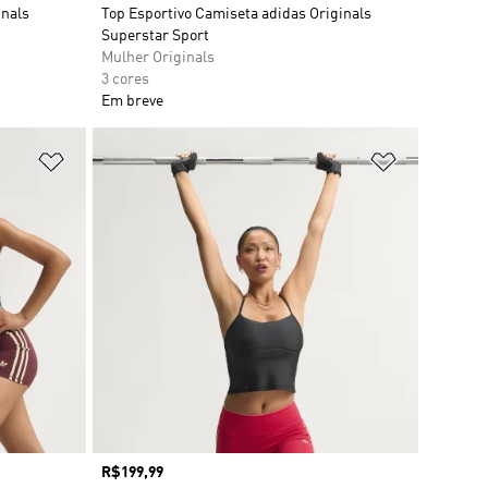
inals
Top Esportivo Camiseta adidas Originals
Superstar Sport
Mulher Originals
3 cores
Em breve
Adicionar à Lista de Desejos
Adicionar à
Preço
R$199,99