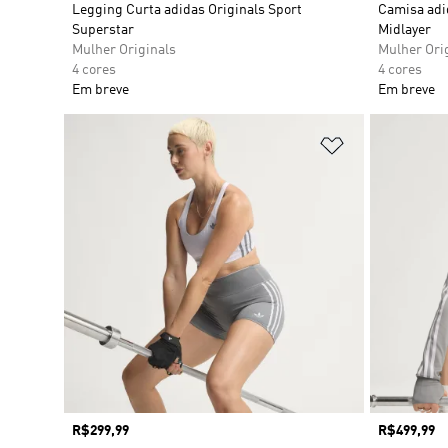
Legging Curta adidas Originals Sport
Camisa adi
Superstar
Midlayer
Mulher Originals
Mulher Ori
4 cores
4 cores
Em breve
Em breve
Adicionar à Li
Preço
R$299,99
Preço
R$499,99