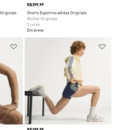
Preço
R$399,99
 Originals
Shorts Esportivo adidas Originals
Mulher Originals
5 cores
Em breve
Adicionar à Lista de Desejos
Adicionar à
Preço
R$299,99