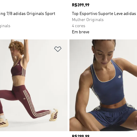
Preço
R$399,99
ng 7/8 adidas Originals Sport
Top Esportivo Suporte Leve adidas
Mulher Originals
ginals
4 cores
Em breve
sta de Desejos
Adicionar à Lista de Desejos
Preço
R$299,99