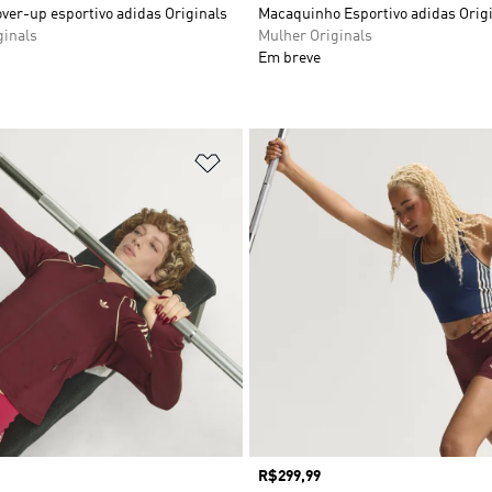
ver-up esportivo adidas Originals
Macaquinho Esportivo adidas Orig
ginals
Mulher Originals
Em breve
sta de Desejos
Adicionar à Lista de Desejos
Preço
R$299,99