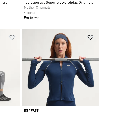
Short
Top Esportivo Suporte Leve adidas Originals
Mulher Originals
4 cores
Em breve
Adicionar à Lista de Desejos
Adicionar à
Preço
R$499,99