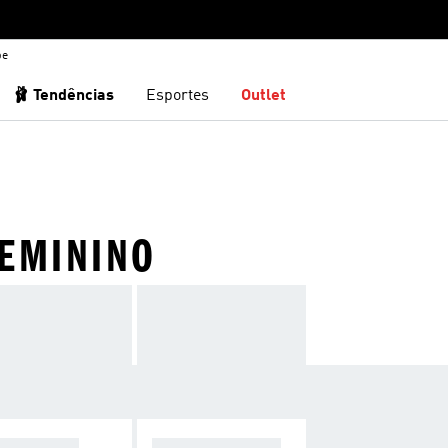
be
🩰 Tendências
Esportes
Outlet
FEMININO
ESSÓRIOS
VER TUDO ORIGI