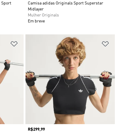
s Sport
Camisa adidas Originals Sport Superstar
Midlayer
Mulher Originals
Em breve
Adicionar à Lista de Desejos
Adicionar à
Preço
R$299,99