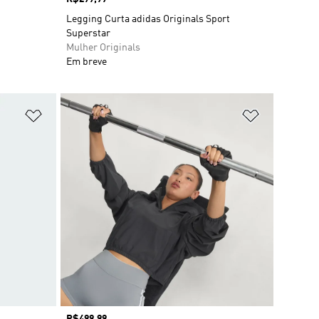
Legging Curta adidas Originals Sport
Superstar
Mulher Originals
Em breve
Adicionar à Lista de Desejos
Adicionar à