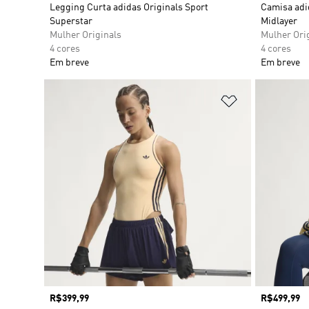
Legging Curta adidas Originals Sport
Camisa adi
Superstar
Midlayer
Mulher Originals
Mulher Ori
4 cores
4 cores
Em breve
Em breve
Adicionar à Li
Preço
R$399,99
Preço
R$499,99