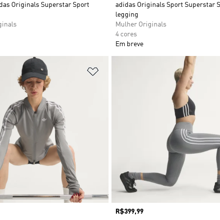
das Originals Superstar Sport
adidas Originals Sport Superstar 
legging
ginals
Mulher Originals
4 cores
Em breve
sta de Desejos
Adicionar à Lista de Desejos
Preço
R$399,99