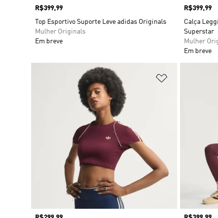
Preço
R$399,99
Preço
R$399,99
Top Esportivo Suporte Leve adidas Originals
Calça Leggi
Mulher Originals
Superstar
Em breve
Mulher Ori
Em breve
Adicionar à Li
Preço
R$299,99
Preço
R$399,99