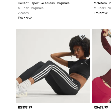
Collant Esportivo adidas Originals
Moletom Co
Mulher Originals
Mulher Ori
2 cores
Em breve
Em breve
Adicionar à Li
Preço
R$399,99
Preço
R$499,99