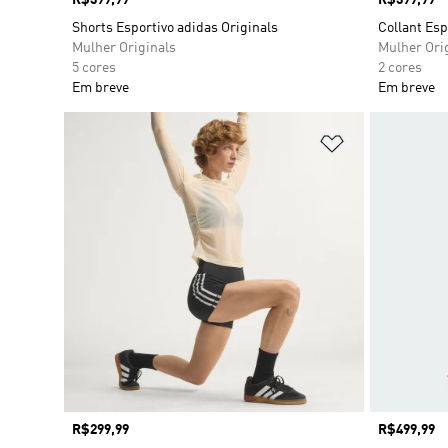
Preço
R$399,99
Preço
R$399,99
Shorts Esportivo adidas Originals
Collant Esp
Mulher Originals
Mulher Ori
5 cores
2 cores
Em breve
Em breve
Adicionar à Li
Preço
R$299,99
Preço
R$499,99