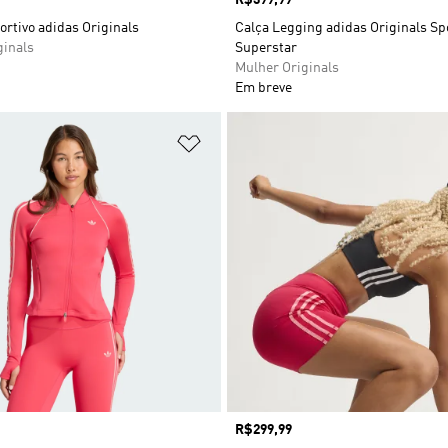
Preço
R$399,99
ortivo adidas Originals
Calça Legging adidas Originals Sp
ginals
Superstar
Mulher Originals
Em breve
sta de Desejos
Adicionar à Lista de Desejos
Preço
R$299,99