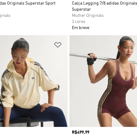
das Originals Superstar Sport
Calça Legging 7/8 adidas Original
Superstar
ginals
Mulher Originals
3 cores
Em breve
sta de Desejos
Adicionar à Lista de Desejos
Preço
R$499,99