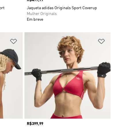
Preço
R$499,99
ort
Jaqueta adidas Originals Sport Coverup
Mulher Originals
Em breve
Adicionar à Lista de Desejos
Adicionar à
Preço
R$399,99