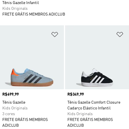
Tênis Gazelle Infantil
Kids Originals
FRETE GRÁTIS MEMBROS ADICLUB
Adicionar à Lista de Desejos
Ad
Preço
R$699,99
Preço
R$349,99
Tênis Gazelle
Tênis Gazelle Comfort Closure
Kids Originals
Cadarço Elástico Infantil
3 cores
Kids Originals
FRETE GRÁTIS MEMBROS
FRETE GRÁTIS MEMBROS
ADICLUB
ADICLUB