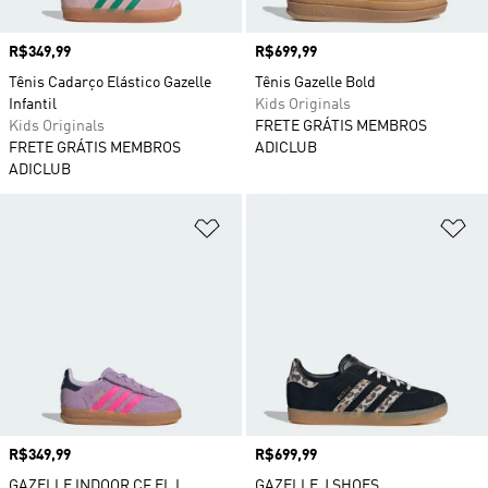
Preço
R$349,99
Preço
R$699,99
Tênis Cadarço Elástico Gazelle
Tênis Gazelle Bold
Infantil
Kids Originals
Kids Originals
FRETE GRÁTIS MEMBROS
FRETE GRÁTIS MEMBROS
ADICLUB
ADICLUB
Adicionar à Lista de Desejos
Ad
Preço
R$349,99
Preço
R$699,99
GAZELLE INDOOR CF EL I
GAZELLE J SHOES