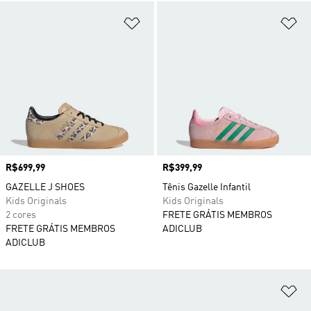
Adicionar à Lista de Desejos
Ad
Preço
R$699,99
Preço
R$399,99
GAZELLE J SHOES
Tênis Gazelle Infantil
Kids Originals
Kids Originals
2 cores
FRETE GRÁTIS MEMBROS
FRETE GRÁTIS MEMBROS
ADICLUB
ADICLUB
Ad