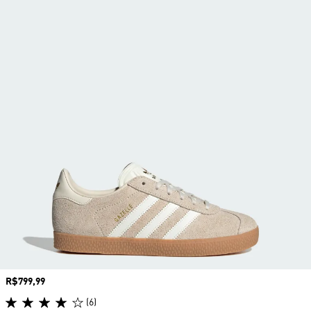
Preço
R$799,99
(6)