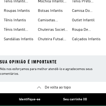
Tênis Infantil
Mochila Infantil
Tênis Preto
Masculino
Masculina
Infantil
Roupas Infantis
Bolsas Infantis
Camisa Do
Flamengo Infantil
Tênis Infantis
Camisetas
Outlet Infantil
Infantis
Tênis Infantil
Chuteiras Society
Roupa De
Feminino
Infantil
Natação Infantil
Sandálias Infantis
Chuteira Futsal
Calçados Infantis
Infantil
SUA OPINIÃO É IMPORTANTE
Nós nos esforçamos para melhor atendê-lo e agradecemos seus
comentários.
De volta ao topo
Identifique-se
Seu carrinho (0)