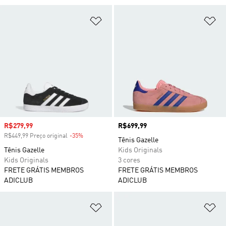
Adicionar à Lista de Desejos
Ad
Preço com desconto
R$279,99
Preço
R$699,99
R$449,99 Preço original
-35%
Desconto
Tênis Gazelle
Tênis Gazelle
Kids Originals
Kids Originals
3 cores
FRETE GRÁTIS MEMBROS
FRETE GRÁTIS MEMBROS
ADICLUB
ADICLUB
Adicionar à Lista de Desejos
Ad