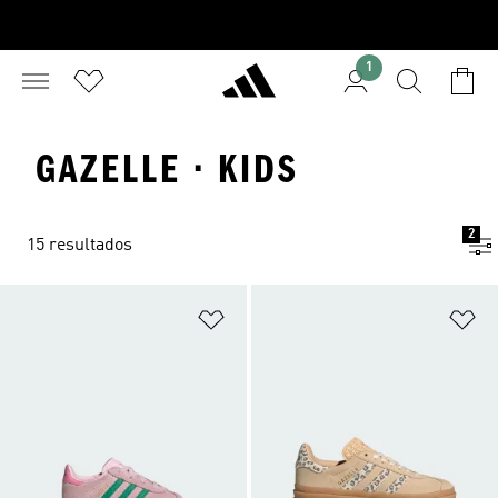
1
GAZELLE · KIDS
2
15 resultados
Adicionar à Lista de Desejos
Ad