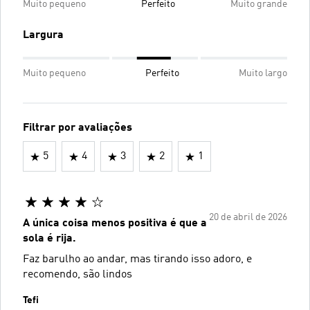
Muito pequeno
Perfeito
Muito grande
Largura
Muito pequeno
Perfeito
Muito largo
Filtrar por avaliações
5
4
3
2
1
20 de abril de 2026
A única coisa menos positiva é que a
sola é rija.
Faz barulho ao andar, mas tirando isso adoro, e
recomendo, são lindos
Tefi