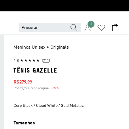
1
Meninos Unisex • Originals
4.8
(711)
TÊNIS GAZELLE
Preço com desconto
R$279,99
R$449,99 Preço original
-35%
Desconto
Core Black / Cloud White / Gold Metallic
Tamanhos