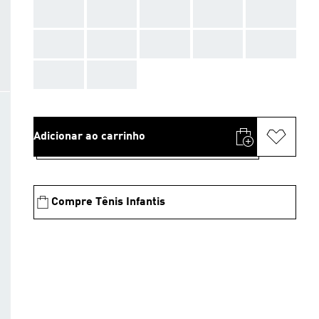
AAA
AAA
AAA
AAA
AAA
AAA
AAA
AAA
AAA
AAA
AAA
AAA
Adicionar ao carrinho
Compre Tênis Infantis