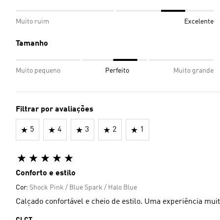
Muito ruim
Excelente
Tamanho
Muito pequeno
Perfeito
Muito grande
Filtrar por avaliações
5
4
3
2
1
Conforto e estilo
Cor:
Shock Pink / Blue Spark / Halo Blue
Calçado confortável e cheio de estilo. Uma experiência muito