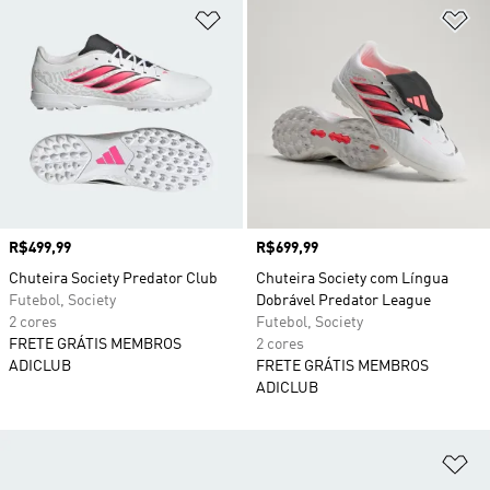
Adicionar à Lista de Desejos
Ad
Preço
R$499,99
Preço
R$699,99
Chuteira Society Predator Club
Chuteira Society com Língua
Futebol, Society
Dobrável Predator League
2 cores
Futebol, Society
FRETE GRÁTIS MEMBROS
2 cores
ADICLUB
FRETE GRÁTIS MEMBROS
ADICLUB
Ad