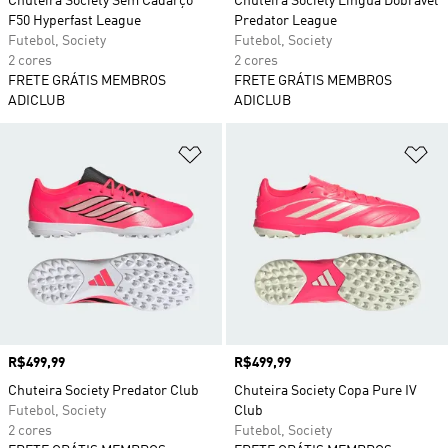
Chuteira Society Sem Cadarço
Chuteira Society Língua Dobrável
F50 Hyperfast League
Predator League
Futebol, Society
Futebol, Society
2 cores
2 cores
FRETE GRÁTIS MEMBROS
FRETE GRÁTIS MEMBROS
ADICLUB
ADICLUB
Adicionar à Lista de Desejos
Ad
Preço
R$499,99
Preço
R$499,99
Chuteira Society Predator Club
Chuteira Society Copa Pure IV
Futebol, Society
Club
2 cores
Futebol, Society