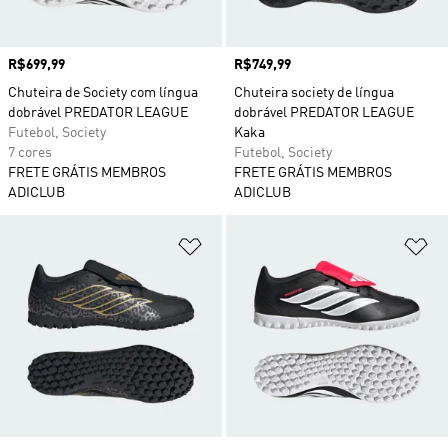
Preço
R$699,99
Preço
R$749,99
Chuteira de Society com língua
Chuteira society de língua
dobrável PREDATOR LEAGUE
dobrável PREDATOR LEAGUE
Futebol, Society
Kaka
7 cores
Futebol, Society
FRETE GRÁTIS MEMBROS
FRETE GRÁTIS MEMBROS
ADICLUB
ADICLUB
Adicionar à Lista de Desejos
Ad