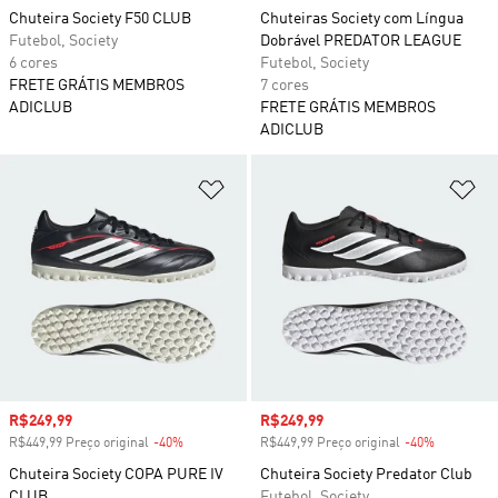
Chuteira Society F50 CLUB
Chuteiras Society com Língua
Futebol, Society
Dobrável PREDATOR LEAGUE
6 cores
Futebol, Society
FRETE GRÁTIS MEMBROS
7 cores
ADICLUB
FRETE GRÁTIS MEMBROS
ADICLUB
Adicionar à Lista de Desejos
Ad
Preço com desconto
R$249,99
Preço com desconto
R$249,99
R$449,99 Preço original
-40%
Desconto
R$449,99 Preço original
-40%
Desconto
Chuteira Society COPA PURE IV
Chuteira Society Predator Club
CLUB
Futebol, Society