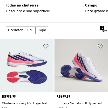
Todas as chuteiras
Campo
Descubra a sua superfície
Para grama n
4
Predator
F50
Copa
Adicionar à Lista de Desejos
Ad
Preço
R$999,99
Preço
R$699,99
Chuteira Society F50 Hyperfast
Chuteira Society F50 Hyperfast