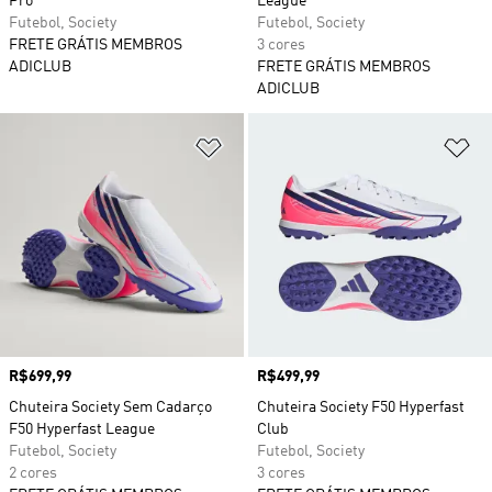
Pro
League
Futebol, Society
Futebol, Society
FRETE GRÁTIS MEMBROS
3 cores
ADICLUB
FRETE GRÁTIS MEMBROS
ADICLUB
Adicionar à Lista de Desejos
Ad
Preço
R$699,99
Preço
R$499,99
Chuteira Society Sem Cadarço
Chuteira Society F50 Hyperfast
F50 Hyperfast League
Club
Futebol, Society
Futebol, Society
2 cores
3 cores