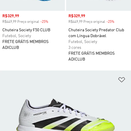
Preço com desconto
R$329,99
Preço com desconto
R$329,99
R$449,99 Preço original
-25%
Desconto
R$449,99 Preço original
-25%
Desconto
Chuteira Society F50 CLUB
Chuteira Society Predator Club
Futebol, Society
com Língua Dobrável
FRETE GRÁTIS MEMBROS
Futebol, Society
ADICLUB
3 cores
FRETE GRÁTIS MEMBROS
ADICLUB
Ad