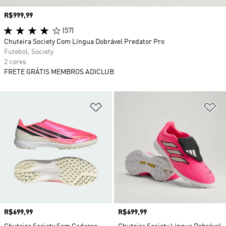
Preço
R$999,99
(57)
Chuteira Society Com Língua Dobrável Predator Pro
Futebol, Society
2 cores
FRETE GRÁTIS MEMBROS ADICLUB
Adicionar à Lista de Desejos
Ad
Preço
R$699,99
Preço
R$699,99