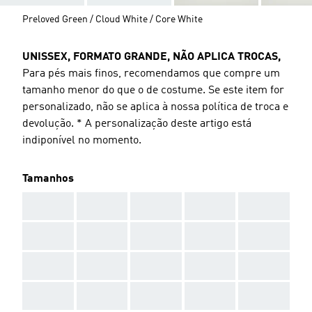
Preloved Green / Cloud White / Core White
UNISSEX, FORMATO GRANDE, NÃO APLICA TROCAS,
Para pés mais finos, recomendamos que compre um
tamanho menor do que o de costume. Se este item for
personalizado, não se aplica à nossa política de troca e
devolução. * A personalização deste artigo está
indiponível no momento.
Tamanhos
AAA
AAA
AAA
AAA
AAA
AAA
AAA
AAA
AAA
AAA
AAA
AAA
AAA
AAA
AAA
AAA
AAA
AAA
AAA
AAA