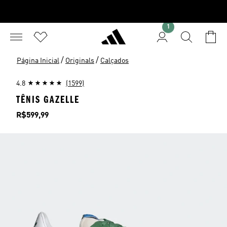
1
/
/
Página Inicial
Originals
Calçados
4.8
(1599)
TÊNIS GAZELLE
Preço
R$599,99