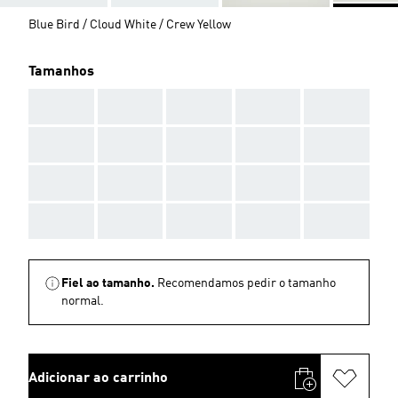
Blue Bird / Cloud White / Crew Yellow
Tamanhos
AAA
AAA
AAA
AAA
AAA
AAA
AAA
AAA
AAA
AAA
AAA
AAA
AAA
AAA
AAA
AAA
AAA
AAA
AAA
AAA
Fiel ao tamanho.
Recomendamos pedir o tamanho
normal.
Adicionar ao carrinho