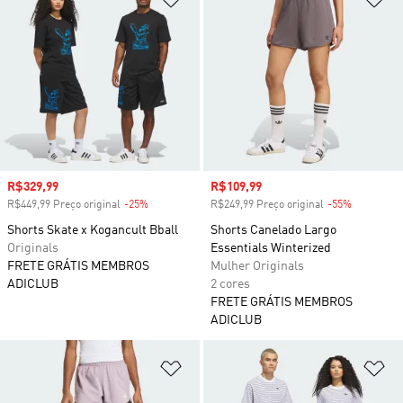
Preço com desconto
R$329,99
Preço com desconto
R$109,99
R$449,99 Preço original
-25%
Desconto
R$249,99 Preço original
-55%
Desconto
Shorts Skate x Kogancult Bball
Shorts Canelado Largo
Originals
Essentials Winterized
FRETE GRÁTIS MEMBROS
Mulher Originals
ADICLUB
2 cores
FRETE GRÁTIS MEMBROS
ADICLUB
Adicionar à Lista de Desejos
Ad