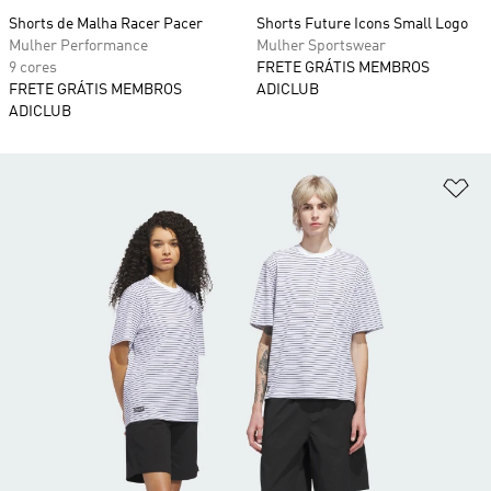
Shorts de Malha Racer Pacer
Shorts Future Icons Small Logo
Mulher Performance
Mulher Sportswear
9 cores
FRETE GRÁTIS MEMBROS
FRETE GRÁTIS MEMBROS
ADICLUB
ADICLUB
Ad