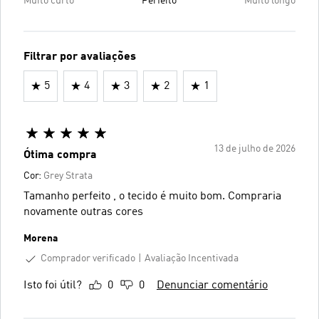
Muito curto
Perfeito
Muito longo
Filtrar por avaliações
5
4
3
2
1
13 de julho de 2026
Ótima compra
Cor:
Grey Strata
Tamanho perfeito , o tecido é muito bom. Compraria
novamente outras cores
Morena
Comprador verificado
Avaliação Incentivada
Isto foi útil?
0
0
Denunciar comentário