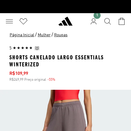
1
/
/
Página Inicial
Mulher
Roupas
5
(8)
SHORTS CANELADO LARGO ESSENTIALS
WINTERIZED
Preço com desconto
R$109,99
R$249,99 Preço original
-55%
Desconto