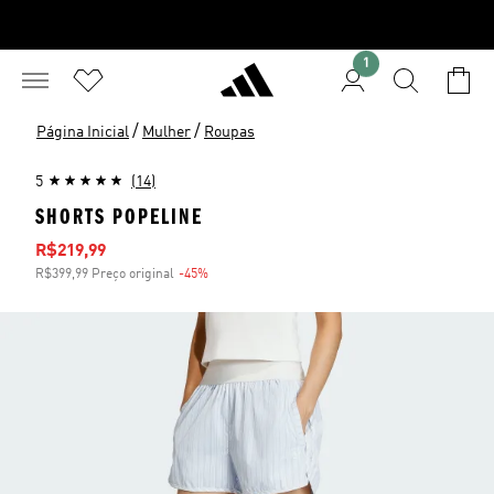
1
/
/
Página Inicial
Mulher
Roupas
5
(14)
SHORTS POPELINE
Preço com desconto
R$219,99
R$399,99 Preço original
-45%
Desconto