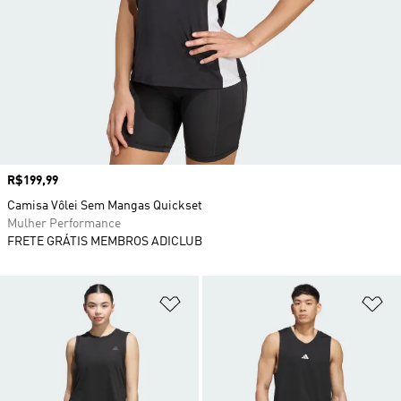
Preço
R$199,99
Camisa Vôlei Sem Mangas Quickset
Mulher Performance
FRETE GRÁTIS MEMBROS ADICLUB
Adicionar à Lista de Desejos
Ad