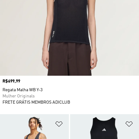
Preço
R$699,99
Regata Malha WB Y-3
Mulher Originals
FRETE GRÁTIS MEMBROS ADICLUB
Adicionar à Lista de Desejos
Ad