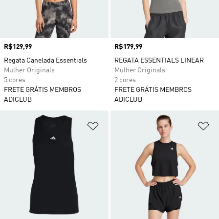
Preço
R$129,99
Preço
R$179,99
Regata Canelada Essentials
REGATA ESSENTIALS LINEAR
Mulher Originals
Mulher Originals
5 cores
2 cores
FRETE GRÁTIS MEMBROS
FRETE GRÁTIS MEMBROS
ADICLUB
ADICLUB
Adicionar à Lista de Desejos
Ad