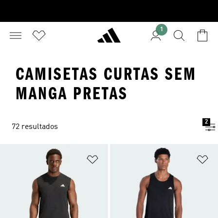
1
CAMISETAS CURTAS SEM
MANGA PRETAS
2
72 resultados
Adicionar à Lista de Desejos
Ad