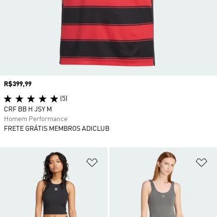
Preço
R$399,99
(5)
CRF BB H JSY M
Homem Performance
FRETE GRÁTIS MEMBROS ADICLUB
Adicionar à Lista de Desejos
Ad