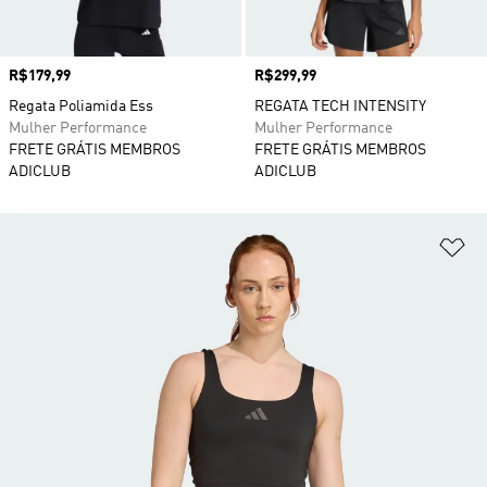
Preço
R$179,99
Preço
R$299,99
Regata Poliamida Ess
REGATA TECH INTENSITY
Mulher Performance
Mulher Performance
FRETE GRÁTIS MEMBROS
FRETE GRÁTIS MEMBROS
ADICLUB
ADICLUB
Ad