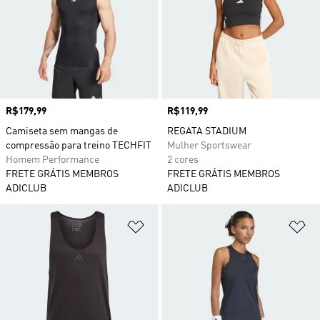
Preço
R$179,99
Preço
R$119,99
Camiseta sem mangas de
REGATA STADIUM
compressão para treino TECHFIT
Mulher Sportswear
Homem Performance
2 cores
FRETE GRÁTIS MEMBROS
FRETE GRÁTIS MEMBROS
ADICLUB
ADICLUB
Adicionar à Lista de Desejos
Ad