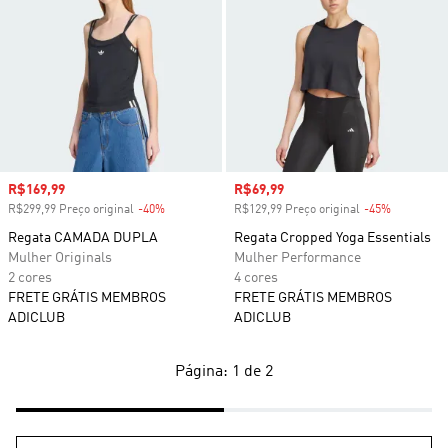
Preço com desconto
R$169,99
Preço com desconto
R$69,99
R$299,99 Preço original
-40%
Desconto
R$129,99 Preço original
-45%
Desconto
Regata CAMADA DUPLA
Regata Cropped Yoga Essentials
Mulher Originals
Mulher Performance
2 cores
4 cores
FRETE GRÁTIS MEMBROS
FRETE GRÁTIS MEMBROS
ADICLUB
ADICLUB
Página: 1 de 2