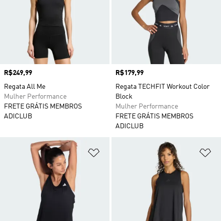
Preço
R$249,99
Preço
R$179,99
Regata All Me
Regata TECHFIT Workout Color
Mulher Performance
Block
FRETE GRÁTIS MEMBROS
Mulher Performance
ADICLUB
FRETE GRÁTIS MEMBROS
ADICLUB
Adicionar à Lista de Desejos
Ad