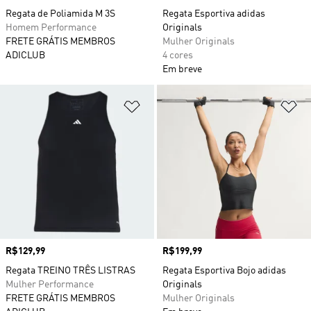
Regata de Poliamida M 3S
Regata Esportiva adidas
Homem Performance
Originals
FRETE GRÁTIS MEMBROS
Mulher Originals
ADICLUB
4 cores
Em breve
Adicionar à Lista de Desejos
Ad
Preço
R$129,99
Preço
R$199,99
Regata TREINO TRÊS LISTRAS
Regata Esportiva Bojo adidas
Mulher Performance
Originals
FRETE GRÁTIS MEMBROS
Mulher Originals