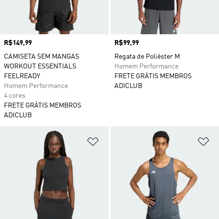
Preço
R$149,99
Preço
R$99,99
CAMISETA SEM MANGAS
Regata de Poliéster M
WORKOUT ESSENTIALS
Homem Performance
FEELREADY
FRETE GRÁTIS MEMBROS
Homem Performance
ADICLUB
4 cores
FRETE GRÁTIS MEMBROS
ADICLUB
Adicionar à Lista de Desejos
Ad