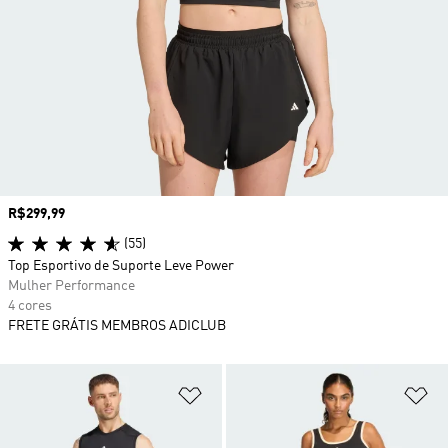
Preço
R$299,99
(55)
Top Esportivo de Suporte Leve Power
Mulher Performance
4 cores
FRETE GRÁTIS MEMBROS ADICLUB
Adicionar à Lista de Desejos
Ad