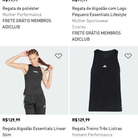
Preço
R$99,99
Preço
R$99,99
Regata de poliéster
Regata de Algodão com Logo
Mulher Performance
Pequeno Essentials Lifestyle
FRETE GRÁTIS MEMBROS
Mulher Sportswear
ADICLUB
5 cores
FRETE GRÁTIS MEMBROS
ADICLUB
Adicionar à Lista de Desejos
Ad
Preço
R$129,99
Preço
R$129,99
Regata Algodão Essentials Linear
Regata Treino Três Listras
Slim
Homem Performance