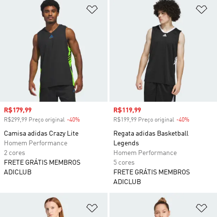
Adicionar à Lista de Desejos
Ad
Preço com desconto
R$179,99
Preço com desconto
R$119,99
R$299,99 Preço original
-40%
Desconto
R$199,99 Preço original
-40%
Desconto
Camisa adidas Crazy Lite
Regata adidas Basketball
Homem Performance
Legends
2 cores
Homem Performance
FRETE GRÁTIS MEMBROS
5 cores
ADICLUB
FRETE GRÁTIS MEMBROS
ADICLUB
Adicionar à Lista de Desejos
Ad