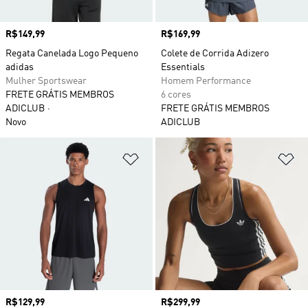
Preço
R$149,99
Preço
R$169,99
Regata Canelada Logo Pequeno
Colete de Corrida Adizero
adidas
Essentials
Mulher Sportswear
Homem Performance
FRETE GRÁTIS MEMBROS
6 cores
ADICLUB
FRETE GRÁTIS MEMBROS
Novo
ADICLUB
Adicionar à Lista de Desejos
Ad
Preço
R$129,99
Preço
R$299,99