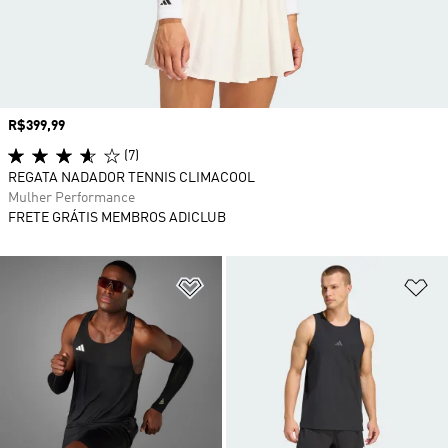
Preço
R$399,99
(7)
REGATA NADADOR TENNIS CLIMACOOL
Mulher Performance
FRETE GRÁTIS MEMBROS ADICLUB
Adicionar à Lista de Desejos
Ad