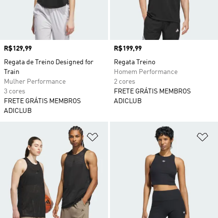
Preço
R$129,99
Preço
R$199,99
Regata de Treino Designed for
Regata Treino
Train
Homem Performance
Mulher Performance
2 cores
3 cores
FRETE GRÁTIS MEMBROS
FRETE GRÁTIS MEMBROS
ADICLUB
ADICLUB
Adicionar à Lista de Desejos
Ad