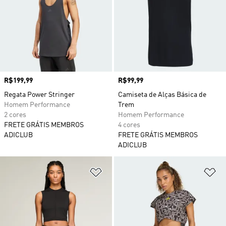
Preço
R$199,99
Preço
R$99,99
Regata Power Stringer
Camiseta de Alças Básica de
Homem Performance
Trem
2 cores
Homem Performance
FRETE GRÁTIS MEMBROS
4 cores
ADICLUB
FRETE GRÁTIS MEMBROS
ADICLUB
Adicionar à Lista de Desejos
Ad