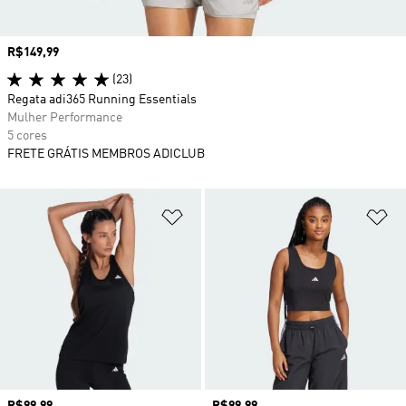
Preço
R$149,99
(23)
Regata adi365 Running Essentials
Mulher Performance
5 cores
FRETE GRÁTIS MEMBROS ADICLUB
Adicionar à Lista de Desejos
Ad