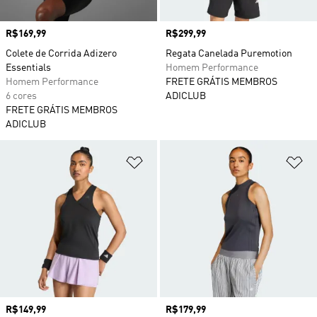
Preço
R$169,99
Preço
R$299,99
Colete de Corrida Adizero
Regata Canelada Puremotion
Essentials
Homem Performance
Homem Performance
FRETE GRÁTIS MEMBROS
6 cores
ADICLUB
FRETE GRÁTIS MEMBROS
ADICLUB
Adicionar à Lista de Desejos
Ad
Preço
R$149,99
Preço
R$179,99