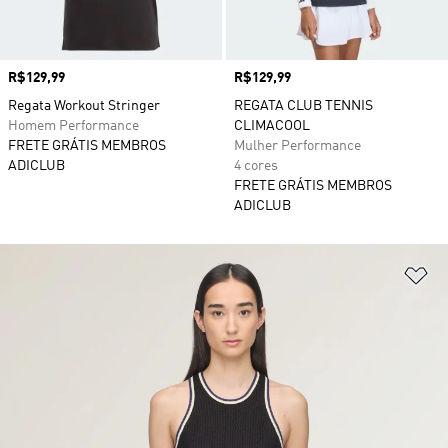
Preço
R$129,99
Preço
R$129,99
Regata Workout Stringer
REGATA CLUB TENNIS
Homem Performance
CLIMACOOL
FRETE GRÁTIS MEMBROS
Mulher Performance
ADICLUB
4 cores
FRETE GRÁTIS MEMBROS
ADICLUB
Ad