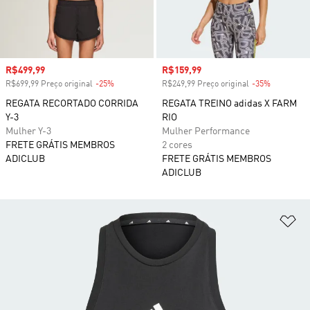
Preço com desconto
R$499,99
Preço com desconto
R$159,99
R$699,99 Preço original
-25%
Desconto
R$249,99 Preço original
-35%
Desconto
REGATA RECORTADO CORRIDA
REGATA TREINO adidas X FARM
Y-3
RIO
Mulher Y-3
Mulher Performance
FRETE GRÁTIS MEMBROS
2 cores
ADICLUB
FRETE GRÁTIS MEMBROS
ADICLUB
Ad