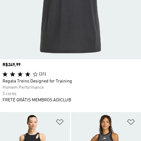
Preço
R$249,99
(31)
Regata Treino Designed for Training
Homem Performance
5 cores
FRETE GRÁTIS MEMBROS ADICLUB
Adicionar à Lista de Desejos
Ad