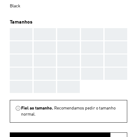
Black
Tamanhos
AAA
AAA
AAA
AAA
AAA
AAA
AAA
AAA
AAA
AAA
AAA
AAA
AAA
AAA
AAA
AAA
AAA
AAA
AAA
AAA
AAA
AAA
AAA
Fiel ao tamanho.
Recomendamos pedir o tamanho
normal.