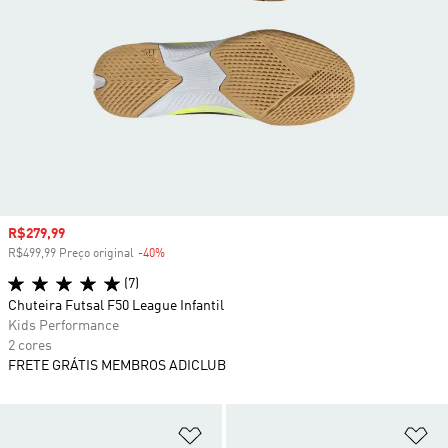
Preço com desconto
R$279,99
R$499,99 Preço original
-40%
Desconto
(7)
Chuteira Futsal F50 League Infantil
Kids Performance
2 cores
FRETE GRÁTIS MEMBROS ADICLUB
Adicionar à Lista de Desejos
Ad