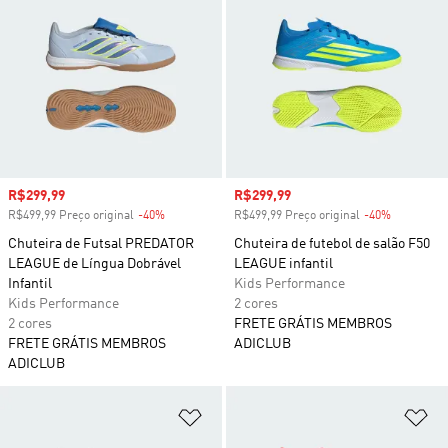
Preço com desconto
R$299,99
Preço com desconto
R$299,99
R$499,99 Preço original
-40%
Desconto
R$499,99 Preço original
-40%
Desconto
Chuteira de Futsal PREDATOR
Chuteira de futebol de salão F50
LEAGUE de Língua Dobrável
LEAGUE infantil
Infantil
Kids Performance
Kids Performance
2 cores
2 cores
FRETE GRÁTIS MEMBROS
FRETE GRÁTIS MEMBROS
ADICLUB
ADICLUB
Adicionar à Lista de Desejos
Ad