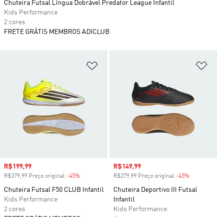
Chuteira Futsal Língua Dobrável Predator League Infantil
Kids Performance
2 cores
FRETE GRÁTIS MEMBROS ADICLUB
Adicionar à Lista de Desejos
Ad
Preço com desconto
R$199,99
Preço com desconto
R$149,99
R$379,99 Preço original
-45%
Desconto
R$279,99 Preço original
-45%
Desconto
Chuteira Futsal F50 CLUB Infantil
Chuteira Deportivo III Futsal
Kids Performance
Infantil
2 cores
Kids Performance