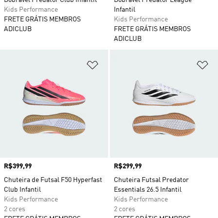
Dobrável Predator Club Infantil
Dobrável Predator League
Kids Performance
Infantil
FRETE GRÁTIS MEMBROS
Kids Performance
ADICLUB
FRETE GRÁTIS MEMBROS
ADICLUB
Adicionar à Lista de Desejos
Ad
Preço
R$399,99
Preço
R$299,99
Chuteira de Futsal F50 Hyperfast
Chuteira Futsal Predator
Club Infantil
Essentials 26.5 Infantil
Kids Performance
Kids Performance
2 cores
2 cores