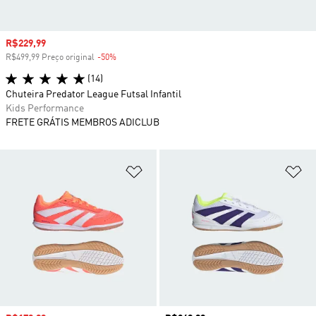
Preço com desconto
R$229,99
R$499,99 Preço original
-50%
Desconto
(14)
Chuteira Predator League Futsal Infantil
Kids Performance
FRETE GRÁTIS MEMBROS ADICLUB
Adicionar à Lista de Desejos
Ad