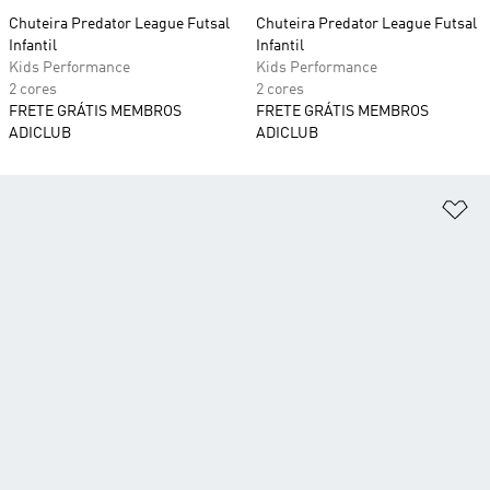
Chuteira Predator League Futsal
Chuteira Predator League Futsal
Infantil
Infantil
Kids Performance
Kids Performance
2 cores
2 cores
FRETE GRÁTIS MEMBROS
FRETE GRÁTIS MEMBROS
ADICLUB
ADICLUB
Ad