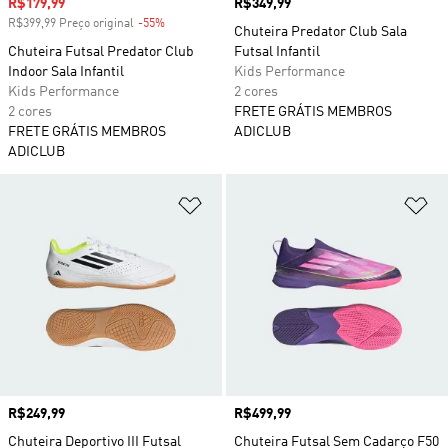
Preço com desconto
R$179,99
Preço
R$349,99
R$399,99 Preço original
-55%
Desconto
Chuteira Predator Club Sala
Chuteira Futsal Predator Club
Futsal Infantil
Indoor Sala Infantil
Kids Performance
Kids Performance
2 cores
2 cores
FRETE GRÁTIS MEMBROS
FRETE GRÁTIS MEMBROS
ADICLUB
ADICLUB
Adicionar à Lista de Desejos
Ad
Preço
R$249,99
Preço
R$499,99
Chuteira Deportivo III Futsal
Chuteira Futsal Sem Cadarço F50