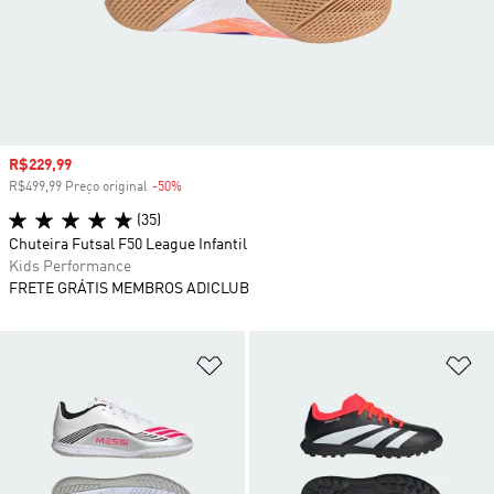
Preço com desconto
R$229,99
R$499,99 Preço original
-50%
Desconto
(35)
Chuteira Futsal F50 League Infantil
Kids Performance
FRETE GRÁTIS MEMBROS ADICLUB
Adicionar à Lista de Desejos
Ad