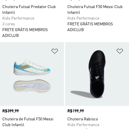
Chuteira Futsal Predator Club
Chuteira Futsal F50 Messi Club
Infantil
Infantil
Kids Performance
Kids Performance
3 cores
FRETE GRÁTIS MEMBROS
FRETE GRÁTIS MEMBROS
ADICLUB
ADICLUB
Adicionar à Lista de Desejos
Ad
Preço
R$399,99
Preço
R$199,99
Chuteira de Futsal F50 Messi
Chuteira Rabisco
Club Infantil
Kids Performance