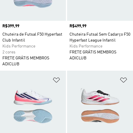
Preço
R$399,99
Preço
R$499,99
Chuteira de Futsal F50 Hyperfast
Chuteira Futsal Sem Cadarço F50
Club Infantil
Hyperfast League Infantil
Kids Performance
Kids Performance
2 cores
FRETE GRÁTIS MEMBROS
FRETE GRÁTIS MEMBROS
ADICLUB
ADICLUB
Adicionar à Lista de Desejos
Ad