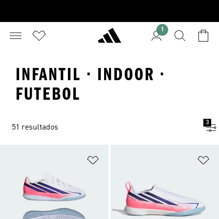
1
INFANTIL · INDOOR ·
FUTEBOL
3
51 resultados
Adicionar à Lista de Desejos
Ad