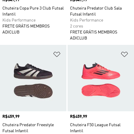
Preço
R$349,99
Preço
R$349,99
Chuteira Copa Pure 3 Club Futsal
Chuteira Predator Club Sala
Infantil
Futsal Infantil
Kids Performance
Kids Performance
FRETE GRÁTIS MEMBROS
2 cores
ADICLUB
FRETE GRÁTIS MEMBROS
ADICLUB
Adicionar à Lista de Desejos
Ad
Preço
R$459,99
Preço
R$459,99
Chuteira Predator Freestyle
Chuteira F50 League Futsal
Futsal Infantil
Infantil