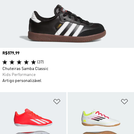
Preço
R$579,99
(37)
Chuteiras Samba Classic
Kids Performance
Artigo personalizável
Adicionar à Lista de Desejos
Ad