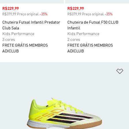
Preço com desconto
R$229,99
Preço com desconto
R$229,99
R$379,99 Preço original
-35%
Desconto
R$379,99 Preço original
-35%
Desconto
Chuteira Futsal Infantil Predator
Chuteira de Futsal F50 CLUB
Club Sala
Infantil
Kids Performance
Kids Performance
3 cores
2 cores
FRETE GRÁTIS MEMBROS
FRETE GRÁTIS MEMBROS
ADICLUB
ADICLUB
Ad