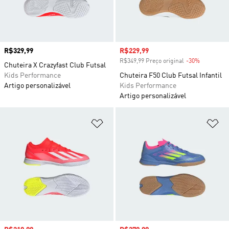
Preço
R$329,99
Preço com desconto
R$229,99
R$349,99 Preço original
-30%
Desconto
Chuteira X Crazyfast Club Futsal
Kids Performance
Chuteira F50 Club Futsal Infantil
Artigo personalizável
Kids Performance
Artigo personalizável
Adicionar à Lista de Desejos
Ad