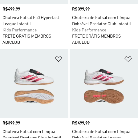
Preço
R$499,99
Preço
R$399,99
Chuteira Futsal F50 Hyperfast
Chuteira de Futsal com Língua
League Infantil
Dobrável Predator Club Infantil
Kids Performance
Kids Performance
FRETE GRÁTIS MEMBROS
FRETE GRÁTIS MEMBROS
ADICLUB
ADICLUB
Adicionar à Lista de Desejos
Ad
Preço
R$399,99
Preço
R$499,99
Chuteira Futsal com Língua
Chuteira de Futsal com Língua