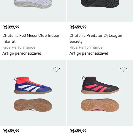
Preço
R$399,99
Preço
R$459,99
Chuteira F50 Messi Club Indoor
Chuteira Predator 24 League
Infantil
Society
Kids Performance
Kids Performance
Artigo personalizável
Artigo personalizável
Adicionar à Lista de Desejos
Ad
Preço
R$459,99
Preço
R$459,99