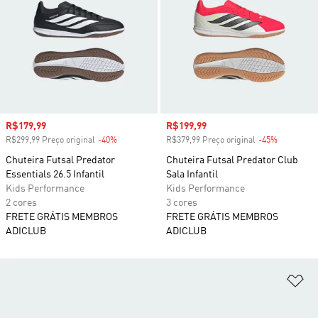
Preço com desconto
R$179,99
Preço com desconto
R$199,99
R$299,99 Preço original
-40%
Desconto
R$379,99 Preço original
-45%
Desconto
Chuteira Futsal Predator
Chuteira Futsal Predator Club
Essentials 26.5 Infantil
Sala Infantil
Kids Performance
Kids Performance
2 cores
3 cores
FRETE GRÁTIS MEMBROS
FRETE GRÁTIS MEMBROS
ADICLUB
ADICLUB
Ad