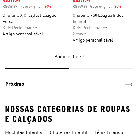
Preço com desconto
R$319,99
Preço com desconto
R$379,99
R$459,99 Preço original
-30%
Desconto
R$549,99 Preço original
-30%
Desconto
Chuteira X Crazyfast League
Chuteira F50 League Indoor
Futsal
Infantil
Kids Performance
Kids Performance
Artigo personalizável
2 cores
Artigo personalizável
Página: 1 de 2
Próximo
NOSSAS CATEGORIAS DE ROUPAS
E CALÇADOS
Mochilas Infantis
Chuteiras Infantil
Tênis Branco