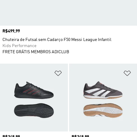
Preço
R$499,99
Chuteira de Futsal sem Cadarço F50 Messi League Infantil
Kids Performance
FRETE GRÁTIS MEMBROS ADICLUB
Adicionar à Lista de Desejos
Ad