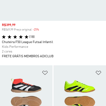
Preço com desconto
R$399,99
R$549,99 Preço original
-25%
Desconto
(18)
Chuteira F50 League Futsal Infantil
Kids Performance
2 cores
FRETE GRÁTIS MEMBROS ADICLUB
Adicionar à Lista de Desejos
Ad