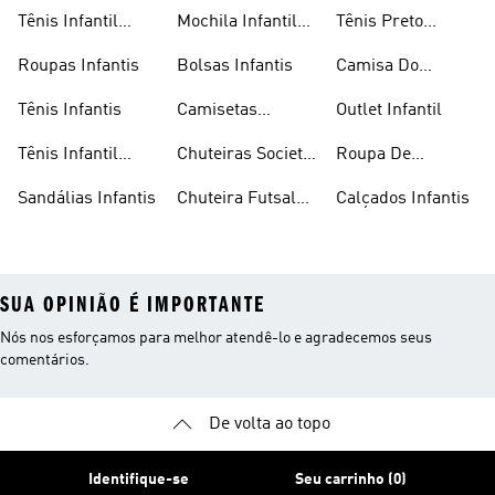
Infantil
Tênis Infantil
Mochila Infantil
Tênis Preto
Masculino
Masculina
Infantil
Roupas Infantis
Bolsas Infantis
Camisa Do
Flamengo Infantil
Tênis Infantis
Camisetas
Outlet Infantil
Infantis
Tênis Infantil
Chuteiras Society
Roupa De
Feminino
Infantil
Natação Infantil
Sandálias Infantis
Chuteira Futsal
Calçados Infantis
Infantil
SUA OPINIÃO É IMPORTANTE
Nós nos esforçamos para melhor atendê-lo e agradecemos seus
comentários.
De volta ao topo
Identifique-se
Seu carrinho (0)