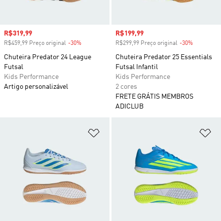
Preço com desconto
R$319,99
Preço com desconto
R$199,99
R$459,99 Preço original
-30%
Desconto
R$299,99 Preço original
-30%
Desconto
Chuteira Predator 24 League
Chuteira Predator 25 Essentials
Futsal
Futsal Infantil
Kids Performance
Kids Performance
Artigo personalizável
2 cores
FRETE GRÁTIS MEMBROS
ADICLUB
Adicionar à Lista de Desejos
Ad