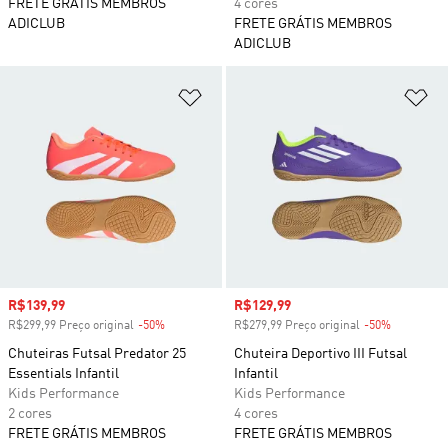
FRETE GRÁTIS MEMBROS
4 cores
ADICLUB
FRETE GRÁTIS MEMBROS
ADICLUB
Adicionar à Lista de Desejos
Ad
Preço com desconto
R$139,99
Preço com desconto
R$129,99
R$299,99 Preço original
-50%
Desconto
R$279,99 Preço original
-50%
Desconto
Chuteiras Futsal Predator 25
Chuteira Deportivo III Futsal
Essentials Infantil
Infantil
Kids Performance
Kids Performance
2 cores
4 cores
FRETE GRÁTIS MEMBROS
FRETE GRÁTIS MEMBROS