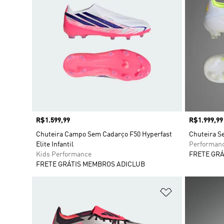
Preço
R$1.599,99
Preço
R$1.999,99
Chuteira Campo Sem Cadarço F50 Hyperfast
Chuteira S
Elite Infantil
Performan
Kids Performance
FRETE GRÁ
FRETE GRÁTIS MEMBROS ADICLUB
Adicionar à Li