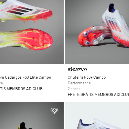
Preço
R$2.599,99
em Cadarços F50 Elite Campo
Chuteira F50+ Campo
ce
Performance
TIS MEMBROS ADICLUB
2 cores
FRETE GRÁTIS MEMBROS ADICLU
sta de Desejos
Adicionar à Lista de Desejos