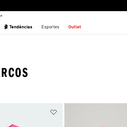
be
🩰 Tendências
Esportes
Outlet
ARCOS
sta de Desejos
Adicionar à Lista de Desejos