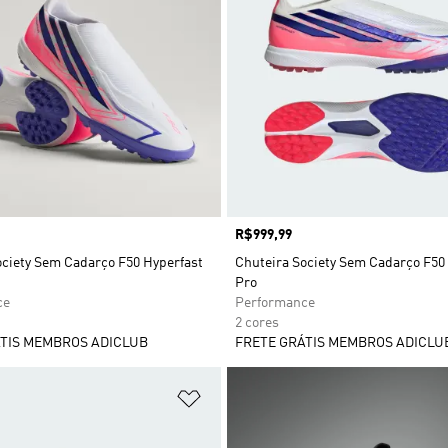
Preço
R$999,99
ociety Sem Cadarço F50 Hyperfast
Chuteira Society Sem Cadarço F50
Pro
ce
Performance
2 cores
TIS MEMBROS ADICLUB
FRETE GRÁTIS MEMBROS ADICLU
sta de Desejos
Adicionar à Lista de Desejos