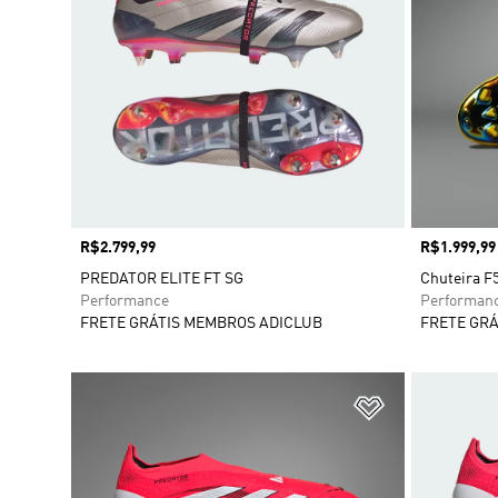
Preço
R$2.799,99
Preço
R$1.999,99
PREDATOR ELITE FT SG
Chuteira F
Performance
Performan
FRETE GRÁTIS MEMBROS ADICLUB
FRETE GRÁ
Adicionar à Li