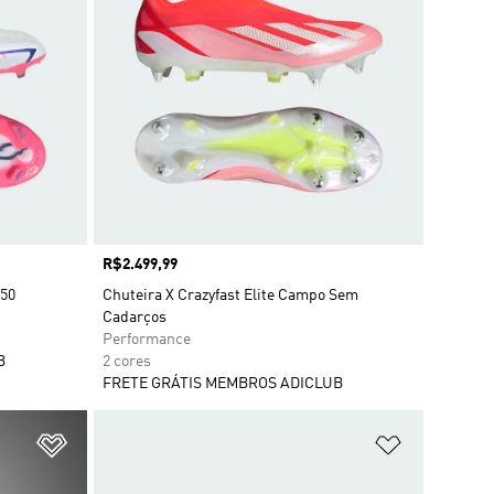
Preço
R$2.499,99
F50
Chuteira X Crazyfast Elite Campo Sem
Cadarços
Performance
B
2 cores
FRETE GRÁTIS MEMBROS ADICLUB
Adicionar à Lista de Desejos
Adicionar à