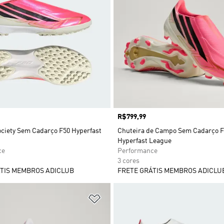
Preço
R$799,99
ociety Sem Cadarço F50 Hyperfast
Chuteira de Campo Sem Cadarço 
Hyperfast League
ce
Performance
3 cores
TIS MEMBROS ADICLUB
FRETE GRÁTIS MEMBROS ADICLU
sta de Desejos
Adicionar à Lista de Desejos