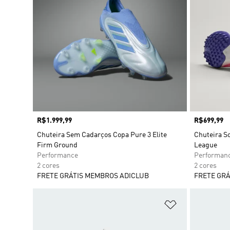
Preço
R$1.999,99
Preço
R$699,99
Chuteira Sem Cadarços Copa Pure 3 Elite
Chuteira S
Firm Ground
League
Performance
Performan
2 cores
2 cores
FRETE GRÁTIS MEMBROS ADICLUB
FRETE GRÁ
Adicionar à Li