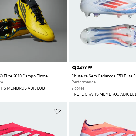
Preço
R$2.499,99
50 Elite 2010 Campo Firme
Chuteira Sem Cadarços F50 Elite
ce
Performance
TIS MEMBROS ADICLUB
2 cores
FRETE GRÁTIS MEMBROS ADICLU
sta de Desejos
Adicionar à Lista de Desejos