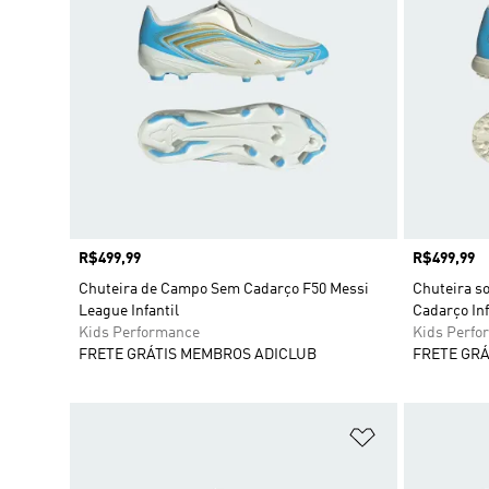
Preço
R$499,99
Preço
R$499,99
Chuteira de Campo Sem Cadarço F50 Messi
Chuteira s
League Infantil
Cadarço Inf
Kids Performance
Kids Perfo
FRETE GRÁTIS MEMBROS ADICLUB
FRETE GRÁ
Adicionar à Li