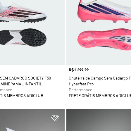
Preço
R$1.299,99
SEM CADARÇO SOCIETY F50
Chuteira de Campo Sem Cadarço 
MINE YAMAL INFANTIL
Hyperfast Pro
rmance
Performance
TIS MEMBROS ADICLUB
FRETE GRÁTIS MEMBROS ADICLU
sta de Desejos
Adicionar à Lista de Desejos