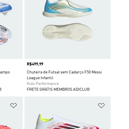
Preço
R$499,99
 Campo
Chuteira de Futsal sem Cadarço F50 Messi
League Infantil
Kids Performance
B
FRETE GRÁTIS MEMBROS ADICLUB
Adicionar à Lista de Desejos
Adicionar à