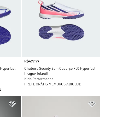
Preço
R$499,99
 Hyperfast
Chuteira Society Sem Cadarço F50 Hyperfast
League Infantil
Kids Performance
FRETE GRÁTIS MEMBROS ADICLUB
B
Adicionar à Lista de Desejos
Adicionar à