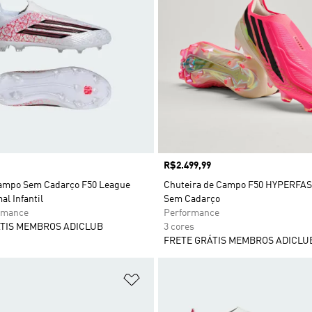
Preço
R$2.499,99
ampo Sem Cadarço F50 League
Chuteira de Campo F50 HYPERFAS
l Infantil
Sem Cadarço
rmance
Performance
TIS MEMBROS ADICLUB
3 cores
FRETE GRÁTIS MEMBROS ADICLU
sta de Desejos
Adicionar à Lista de Desejos