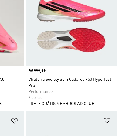
Preço
R$999,99
F50
Chuteira Society Sem Cadarço F50 Hyperfast
Pro
Performance
2 cores
B
FRETE GRÁTIS MEMBROS ADICLUB
Adicionar à Lista de Desejos
Adicionar à