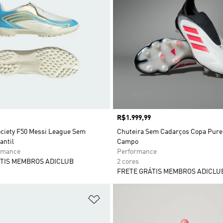
Preço
R$1.999,99
ociety F50 Messi League Sem
Chuteira Sem Cadarços Copa Pure 
antil
Campo
rmance
Performance
TIS MEMBROS ADICLUB
2 cores
FRETE GRÁTIS MEMBROS ADICLU
sta de Desejos
Adicionar à Lista de Desejos