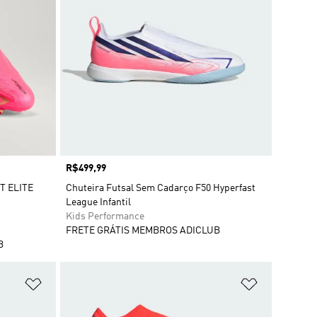
Preço
R$499,99
T ELITE
Chuteira Futsal Sem Cadarço F50 Hyperfast
League Infantil
Kids Performance
FRETE GRÁTIS MEMBROS ADICLUB
B
Adicionar à Lista de Desejos
Adicionar à