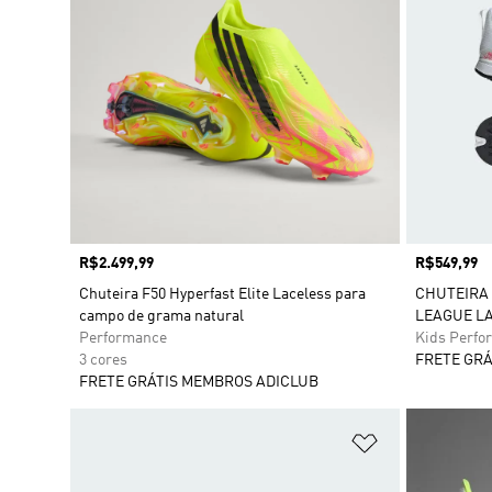
Preço
R$2.499,99
Preço
R$549,99
Chuteira F50 Hyperfast Elite Laceless para
CHUTEIRA 
campo de grama natural
LEAGUE LA
Performance
Kids Perfo
3 cores
FRETE GRÁ
FRETE GRÁTIS MEMBROS ADICLUB
Adicionar à Li