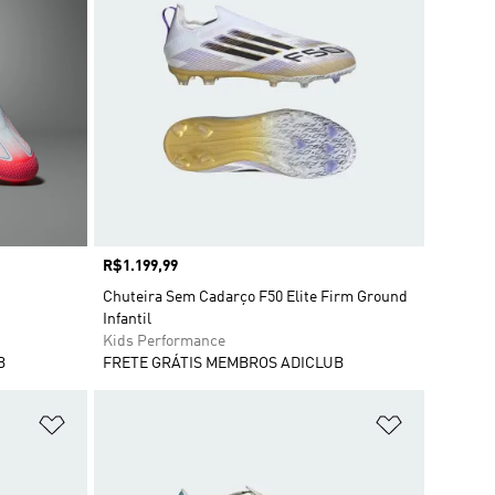
Preço
R$1.199,99
Chuteira Sem Cadarço F50 Elite Firm Ground
Infantil
Kids Performance
B
FRETE GRÁTIS MEMBROS ADICLUB
Adicionar à Lista de Desejos
Adicionar à