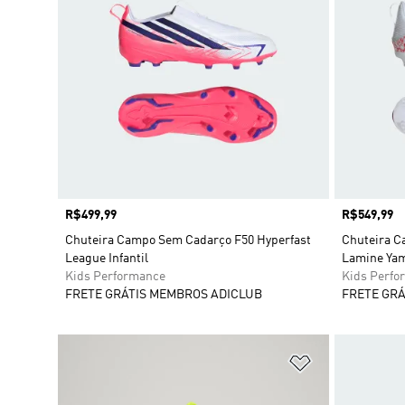
Preço
R$499,99
Preço
R$549,99
Chuteira Campo Sem Cadarço F50 Hyperfast
Chuteira C
League Infantil
Lamine Yama
Kids Performance
Kids Perfo
FRETE GRÁTIS MEMBROS ADICLUB
FRETE GRÁ
Adicionar à Li