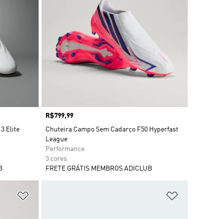
Preço
R$799,99
3 Elite
Chuteira Campo Sem Cadarço F50 Hyperfast
League
Performance
3 cores
B
FRETE GRÁTIS MEMBROS ADICLUB
Adicionar à Lista de Desejos
Adicionar à