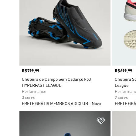
Preço
R$799,99
Preço
R$699,99
Chuteira de Campo Sem Cadarço F50
Chuteira S
HYPERFAST LEAGUE
League
Performance
Performan
3 cores
2 cores
FRETE GRÁTIS MEMBROS ADICLUB
Novo
FRETE GRÁ
Adicionar à Li