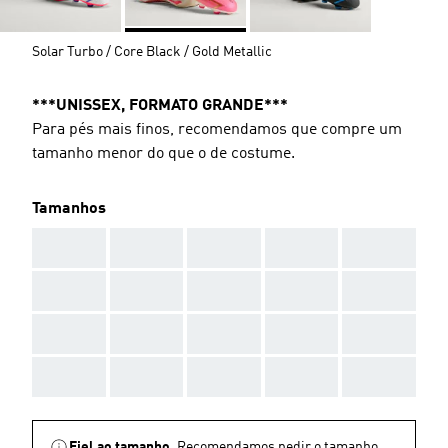
Solar Turbo / Core Black / Gold Metallic
***UNISSEX, FORMATO GRANDE***
Para pés mais finos, recomendamos que compre um
tamanho menor do que o de costume.
Tamanhos
AAA
AAA
AAA
AAA
AAA
AAA
AAA
AAA
AAA
AAA
AAA
AAA
AAA
AAA
AAA
AAA
AAA
AAA
AAA
AAA
Fiel ao tamanho.
Recomendamos pedir o tamanho