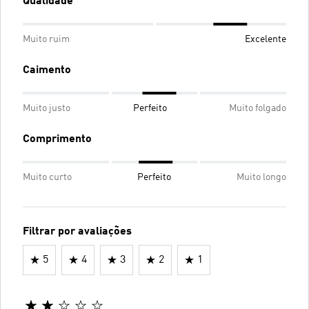
Qualidade
Muito ruim
Excelente
Caimento
Muito justo
Perfeito
Muito folgado
Comprimento
Muito curto
Perfeito
Muito longo
Filtrar por avaliações
5
4
3
2
1