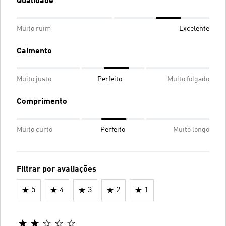
Qualidade
Muito ruim
Excelente
Caimento
Muito justo
Perfeito
Muito folgado
Comprimento
Muito curto
Perfeito
Muito longo
Filtrar por avaliações
5
4
3
2
1