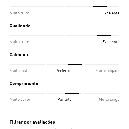
Muito ruim
Excelente
Qualidade
Muito ruim
Excelente
Caimento
Muito justo
Perfeito
Muito folgado
Comprimento
Muito curto
Perfeito
Muito longo
Filtrar por avaliações