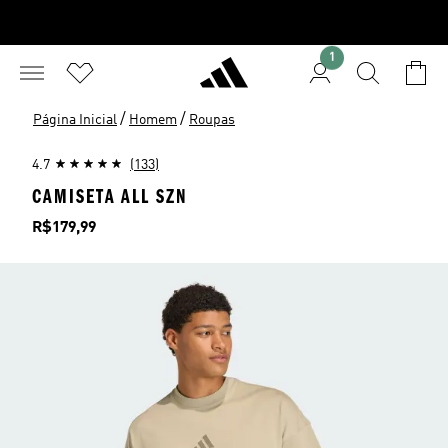
1
/
/
Página Inicial
Homem
Roupas
4.7
(133)
CAMISETA ALL SZN
Preço
R$179,99