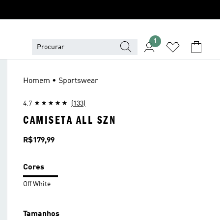
1
Homem • Sportswear
4.7
(133)
CAMISETA ALL SZN
Preço
R$179,99
Cores
Off White
Tamanhos