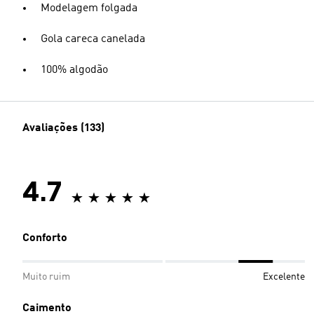
Modelagem folgada
Gola careca canelada
100% algodão
Avaliações (133)
4.7
Conforto
Muito ruim
Excelente
Caimento