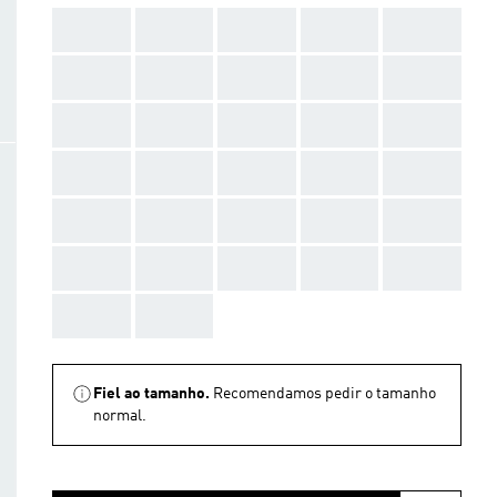
AAA
AAA
AAA
AAA
AAA
AAA
AAA
AAA
AAA
AAA
AAA
AAA
AAA
AAA
AAA
AAA
AAA
AAA
AAA
AAA
AAA
AAA
AAA
AAA
AAA
AAA
AAA
AAA
AAA
AAA
AAA
AAA
Fiel ao tamanho.
Recomendamos pedir o tamanho
normal.