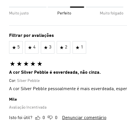
Muito justo
Perfeito
Muito folgado
Filtrar por avaliações
5
4
3
2
1
A cor Silver Pebble é esverdeada, não cinza.
Cor:
Silver Pebble
A cor Silver Pebble pessoalmente é mais esverdeada, esper
Mile
Avaliação Incentivada
Isto foi útil?
0
0
Denunciar comentário