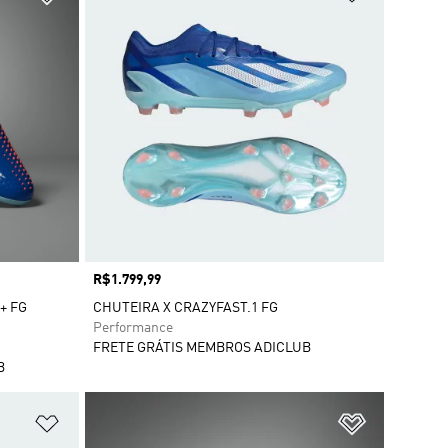
Preço
R$1.799,99
+ FG
CHUTEIRA X CRAZYFAST.1 FG
Performance
FRETE GRÁTIS MEMBROS ADICLUB
B
Adicionar à Lista de Desejos
Adicionar à