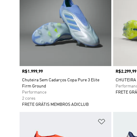
Preço
R$1.999,99
Preço
R$2.299,99
Chuteira Sem Cadarços Copa Pure 3 Elite
CHUTEIRA
Firm Ground
Performan
Performance
FRETE GRÁ
2 cores
FRETE GRÁTIS MEMBROS ADICLUB
Adicionar à Li