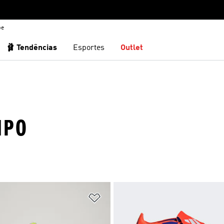
be
🩰 Tendências
Esportes
Outlet
MPO
sta de Desejos
Adicionar à Lista de Desejos