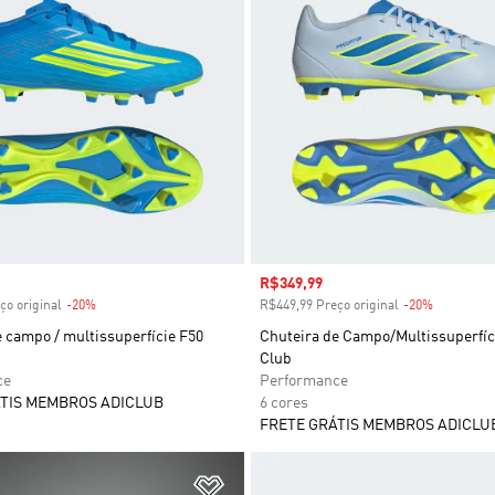
 desconto
Preço com desconto
R$349,99
ço original
-20%
Desconto
R$449,99 Preço original
-20%
Desconto
 campo / multissuperfície F50
Chuteira de Campo/Multissuperfíc
Club
ce
Performance
TIS MEMBROS ADICLUB
6 cores
FRETE GRÁTIS MEMBROS ADICLU
sta de Desejos
Adicionar à Lista de Desejos