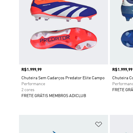
Preço
R$1.999,99
Preço
R$1.999,99
Chuteira Sem Cadarços Predator Elite Campo
Chuteira C
Performance
Performan
2 cores
FRETE GRÁ
FRETE GRÁTIS MEMBROS ADICLUB
Adicionar à Li