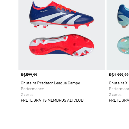
Preço
R$599,99
Preço
R$1.999,99
Chuteira Predator League Campo
Chuteira X
Performance
Performan
2 cores
2 cores
FRETE GRÁTIS MEMBROS ADICLUB
FRETE GRÁ