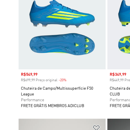
Preço com desconto
R$549,99
Preço com
R$349,99
R$699,99 Preço original
-20%
Desconto
R$449,99 Pre
Chuteira de Campo/Multissuperfície F50
Chuteira de
League
CLUB
Performance
Performan
FRETE GRÁTIS MEMBROS ADICLUB
FRETE GRÁ
Adicionar à Li