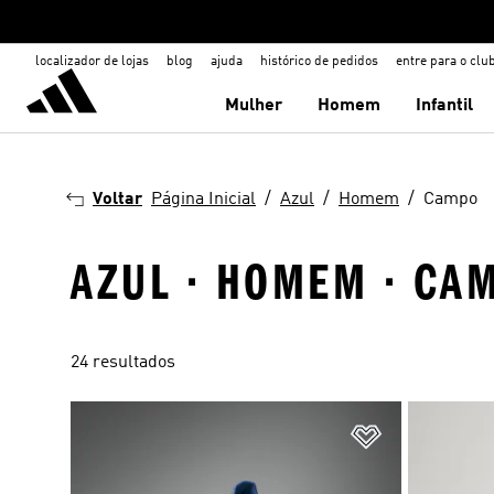
localizador de lojas
blog
ajuda
histórico de pedidos
entre para o clu
Mulher
Homem
Infantil
Voltar
Página Inicial
Azul
Homem
Campo
AZUL · HOMEM · CA
24 resultados
Adicionar à Li