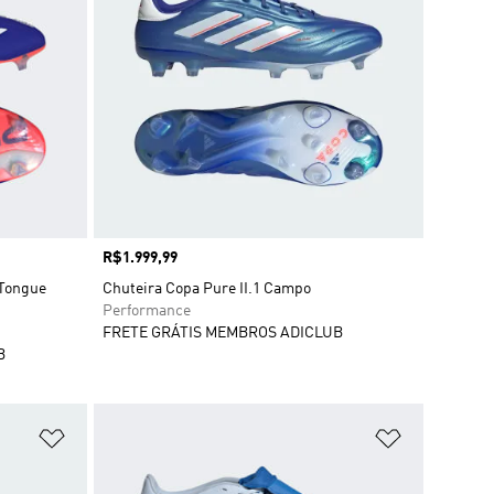
Preço
R$1.999,99
 Tongue
Chuteira Copa Pure II.1 Campo
Performance
FRETE GRÁTIS MEMBROS ADICLUB
B
Adicionar à Lista de Desejos
Adicionar à