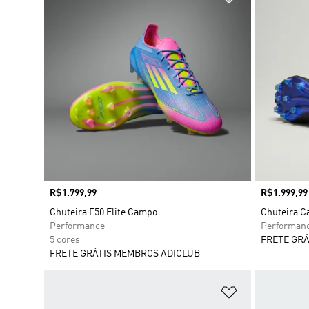
Preço
R$1.799,99
Preço
R$1.999,99
Chuteira F50 Elite Campo
Chuteira C
Performance
Performan
5 cores
FRETE GRÁ
FRETE GRÁTIS MEMBROS ADICLUB
Adicionar à Li