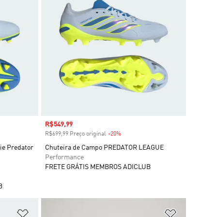
Preço com desconto
R$549,99
R$699,99 Preço original
-20%
Desconto
ie Predator
Chuteira de Campo PREDATOR LEAGUE
Performance
FRETE GRÁTIS MEMBROS ADICLUB
B
Adicionar à Lista de Desejos
Adicionar à