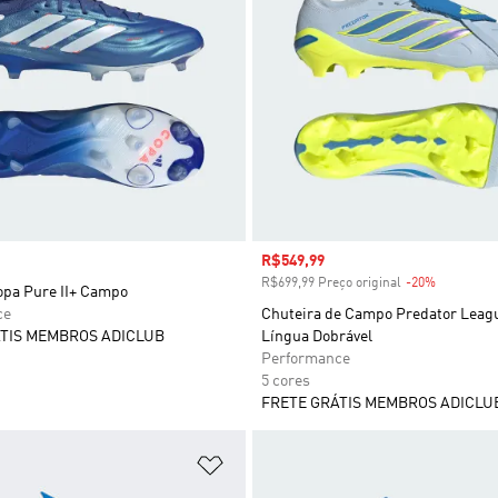
Preço com desconto
R$549,99
R$699,99 Preço original
-20%
Desconto
opa Pure II+ Campo
ce
Chuteira de Campo Predator Leag
TIS MEMBROS ADICLUB
Língua Dobrável
Performance
5 cores
FRETE GRÁTIS MEMBROS ADICLU
sta de Desejos
Adicionar à Lista de Desejos