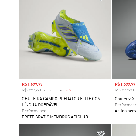
Preço com desconto
R$1.699,99
Preço com
R$1.599,99
R$2.299,99 Preço original
-25%
Desconto
R$2.299,99 Pr
CHUTEIRA CAMPO PREDATOR ELITE COM
Chuteira X 
LÍNGUA DOBRÁVEL
Performan
Performance
Artigo pers
FRETE GRÁTIS MEMBROS ADICLUB
Adicionar à Li