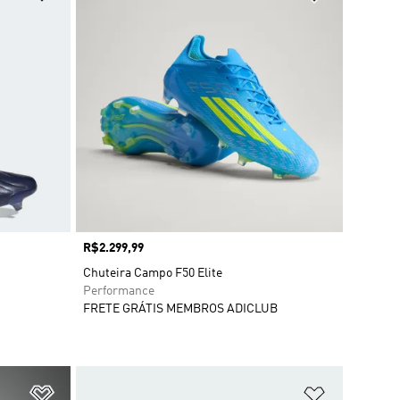
Preço
R$2.299,99
Chuteira Campo F50 Elite
Performance
FRETE GRÁTIS MEMBROS ADICLUB
Adicionar à Lista de Desejos
Adicionar à