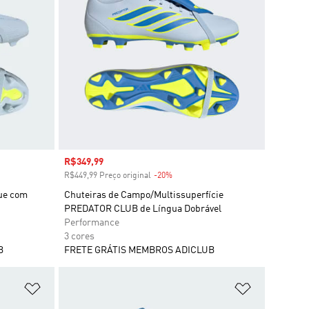
Preço com desconto
R$349,99
R$449,99 Preço original
-20%
Desconto
ue com
Chuteiras de Campo/Multissuperfície
PREDATOR CLUB de Língua Dobrável
Performance
3 cores
B
FRETE GRÁTIS MEMBROS ADICLUB
Adicionar à Lista de Desejos
Adicionar à