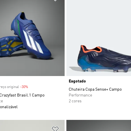
 desconto
Esgotado
eço original
-30%
Desconto
Chuteira Copa Sense+ Campo
Crazyfast Brasil.1 Campo
Performance
ce
2 cores
onalizável
sta de Desejos
Adicionar à Lista de Desejos