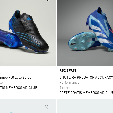
Preço
R$2.299,99
ampo F50 Elite Spider
CHUTEIRA PREDATOR ACCURACY
ce
Performance
TIS MEMBROS ADICLUB
4 cores
FRETE GRÁTIS MEMBROS ADICLU
sta de Desejos
Adicionar à Lista de Desejos