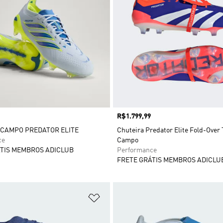
Preço
R$1.799,99
 CAMPO PREDATOR ELITE
Chuteira Predator Elite Fold-Over
ce
Campo
TIS MEMBROS ADICLUB
Performance
FRETE GRÁTIS MEMBROS ADICLU
sta de Desejos
Adicionar à Lista de Desejos