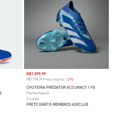
Preço com desconto
R$1.099,99
R$1.799,99 Preço original
-35%
Desconto
CHUTEIRA PREDATOR ACCURACY.1 FG
B
Performance
3 cores
FRETE GRÁTIS MEMBROS ADICLUB