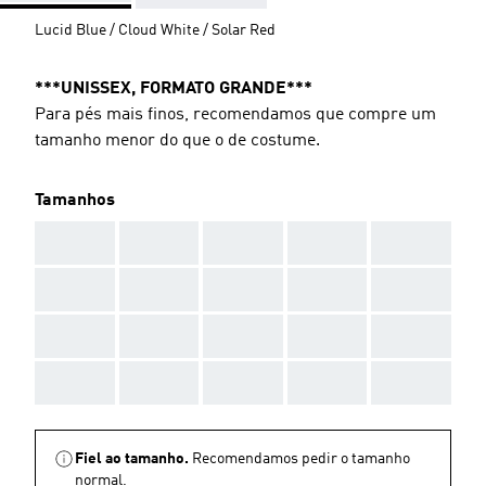
Lucid Blue / Cloud White / Solar Red
***UNISSEX, FORMATO GRANDE***
Para pés mais finos, recomendamos que compre um
tamanho menor do que o de costume.
Tamanhos
AAA
AAA
AAA
AAA
AAA
AAA
AAA
AAA
AAA
AAA
AAA
AAA
AAA
AAA
AAA
AAA
AAA
AAA
AAA
AAA
Fiel ao tamanho.
Recomendamos pedir o tamanho
normal.