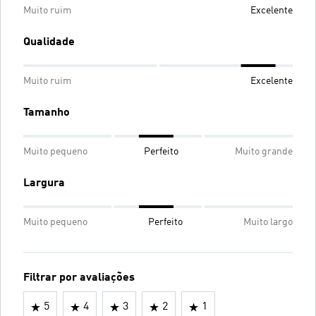
Muito ruim
Excelente
Qualidade
Muito ruim
Excelente
Tamanho
Muito pequeno
Perfeito
Muito grande
Largura
Muito pequeno
Perfeito
Muito largo
Filtrar por avaliações
5
4
3
2
1