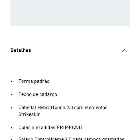
Detalhes
Forma padrão
Fecho de cadarço
Cabedal HybridTouch 2.0 com elementos
Strikeskin
Colarinho adidas PRIMEKNIT
Solado Controlframe 2.0 para campos gramados