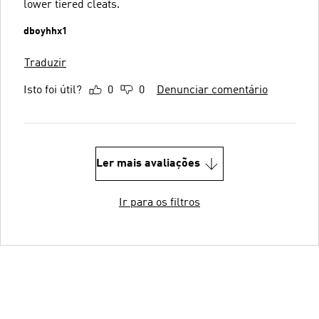
lower tiered cleats.
dboyhhx1
Traduzir
Isto foi útil?
0
0
Denunciar comentário
Ler mais avaliações
Ir para os filtros