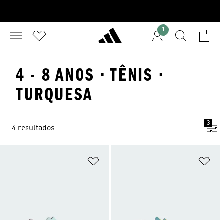
1
4 - 8 ANOS · TÊNIS ·
TURQUESA
3
4 resultados
Adicionar à Lista de Desejos
Ad