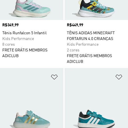
Preço
R$349,99
Preço
R$449,99
Tênis Runfalcon 5 Infantil
TÊNIS ADIDAS MINECRAFT
Kids Performance
FORTARUN 4.0 CRIANÇAS
8 cores
Kids Performance
FRETE GRÁTIS MEMBROS
2 cores
ADICLUB
FRETE GRÁTIS MEMBROS
ADICLUB
Adicionar à Lista de Desejos
Ad