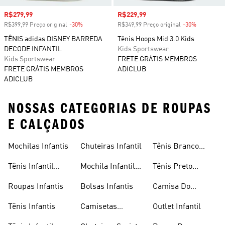
Preço com desconto
R$279,99
Preço com desconto
R$229,99
R$399,99 Preço original
-30%
Desconto
R$349,99 Preço original
-30%
Desconto
TÊNIS adidas DISNEY BARREDA
Tênis Hoops Mid 3.0 Kids
DECODE INFANTIL
Kids Sportswear
Kids Sportswear
FRETE GRÁTIS MEMBROS
FRETE GRÁTIS MEMBROS
ADICLUB
ADICLUB
NOSSAS CATEGORIAS DE ROUPAS
E CALÇADOS
Mochilas Infantis
Chuteiras Infantil
Tênis Branco
Infantil
Tênis Infantil
Mochila Infantil
Tênis Preto
Masculino
Masculina
Infantil
Roupas Infantis
Bolsas Infantis
Camisa Do
Flamengo Infantil
Tênis Infantis
Camisetas
Outlet Infantil
Infantis