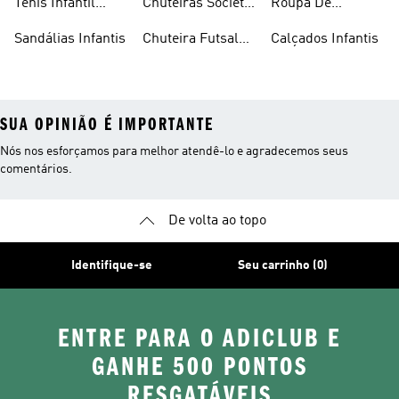
Tênis Infantil
Chuteiras Society
Roupa De
Feminino
Infantil
Natação Infantil
Sandálias Infantis
Chuteira Futsal
Calçados Infantis
Infantil
SUA OPINIÃO É IMPORTANTE
Nós nos esforçamos para melhor atendê-lo e agradecemos seus
comentários.
De volta ao topo
Identifique-se
Seu carrinho (0)
ENTRE PARA O ADICLUB E
GANHE 500 PONTOS
RESGATÁVEIS