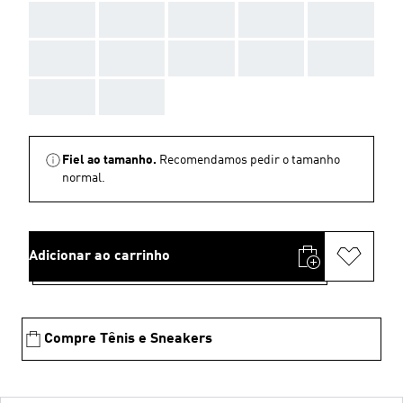
AAA
AAA
AAA
AAA
AAA
AAA
AAA
AAA
AAA
AAA
AAA
AAA
Fiel ao tamanho.
Recomendamos pedir o tamanho
normal.
Adicionar ao carrinho
Compre Tênis e Sneakers