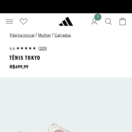
1
/
/
Página Inicial
Mulher
Calçados
4.6
(205)
TÊNIS TOKYO
Preço
R$699,99