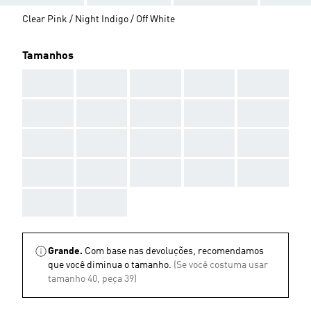
Clear Pink / Night Indigo / Off White
Tamanhos
AAA
AAA
AAA
AAA
AAA
AAA
AAA
AAA
AAA
AAA
AAA
AAA
AAA
AAA
AAA
AAA
AAA
AAA
AAA
AAA
AAA
AAA
Grande.
Com base nas devoluções, recomendamos
que você diminua o tamanho.
(Se você costuma usar
tamanho 40, peça 39)