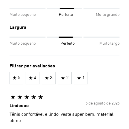
Muito pequeno
Perfeito
Muito grande
Largura
Muito pequeno
Perfeito
Muito largo
Filtrar por avaliações
5
4
3
2
1
5 de agosto de 2026
Lindoooo
Tênis confortável e lindo, veste super bem, material
ótimo