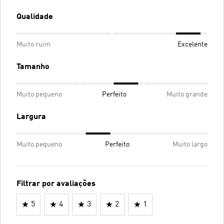
Qualidade
Muito ruim
Excelente
Tamanho
Muito pequeno
Perfeito
Muito grande
Largura
Muito pequeno
Perfeito
Muito largo
Filtrar por avaliações
5
4
3
2
1