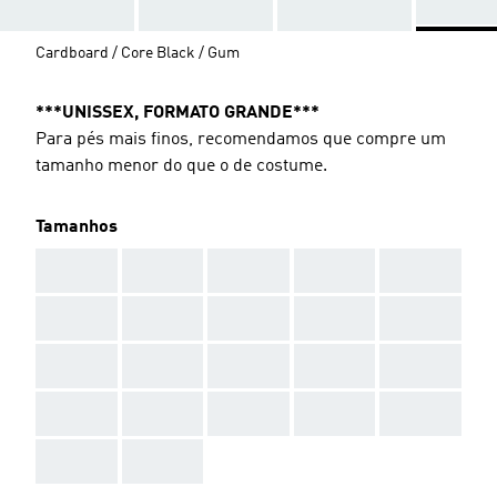
Cardboard / Core Black / Gum
***UNISSEX, FORMATO GRANDE***
Para pés mais finos, recomendamos que compre um
tamanho menor do que o de costume.
Tamanhos
AAA
AAA
AAA
AAA
AAA
AAA
AAA
AAA
AAA
AAA
AAA
AAA
AAA
AAA
AAA
AAA
AAA
AAA
AAA
AAA
AAA
AAA