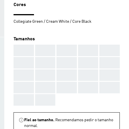
Cores
Collegiate Green / Cream White / Core Black
Tamanhos
AAA
AAA
AAA
AAA
AAA
AAA
AAA
AAA
AAA
AAA
AAA
AAA
AAA
AAA
AAA
AAA
AAA
AAA
AAA
AAA
AAA
AAA
Fiel ao tamanho.
Recomendamos pedir o tamanho
normal.