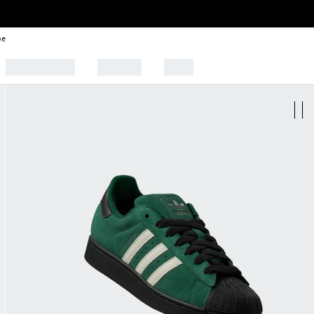
be
🩰 Tendências
Esportes
Outlet