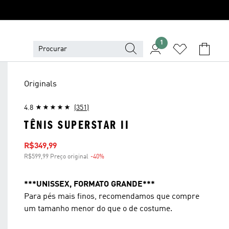
1
Originals
4.8
(351)
TÊNIS SUPERSTAR II
Preço com desconto
R$349,99
R$599,99 Preço original
-40%
Desconto
***UNISSEX, FORMATO GRANDE***
Para pés mais finos, recomendamos que compre
um tamanho menor do que o de costume.