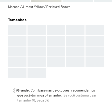
Maroon / Almost Yellow / Preloved Brown
Tamanhos
AAA
AAA
AAA
AAA
AAA
AAA
AAA
AAA
AAA
AAA
AAA
AAA
AAA
AAA
AAA
AAA
AAA
AAA
AAA
AAA
AAA
AAA
Grande.
Com base nas devoluções, recomendamos
que você diminua o tamanho.
(Se você costuma usar
tamanho 40, peça 39)