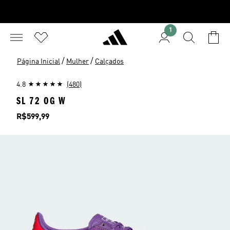
1
/
/
Página Inicial
Mulher
Calçados
4.8
(480)
SL 72 OG W
Preço
R$599,99