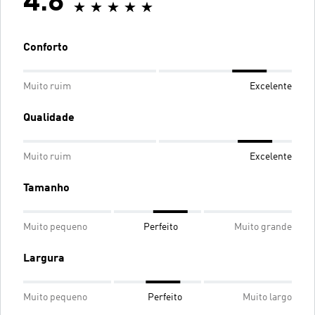
4.8
Conforto
Muito ruim
Excelente
Qualidade
Muito ruim
Excelente
Tamanho
Muito pequeno
Perfeito
Muito grande
Largura
Muito pequeno
Perfeito
Muito largo