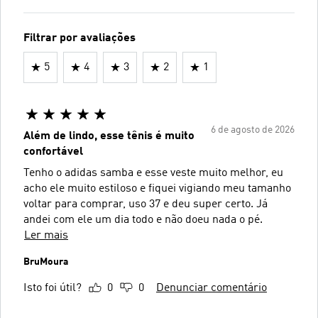
Filtrar por avaliações
5
4
3
2
1
6 de agosto de 2026
Além de lindo, esse tênis é muito
confortável
Tenho o adidas samba e esse veste muito melhor, eu
acho ele muito estiloso e fiquei vigiando meu tamanho
voltar para comprar, uso 37 e deu super certo. Já
andei com ele um dia todo e não doeu nada o pé.
Ler mais
BruMoura
Isto foi útil?
0
0
Denunciar comentário