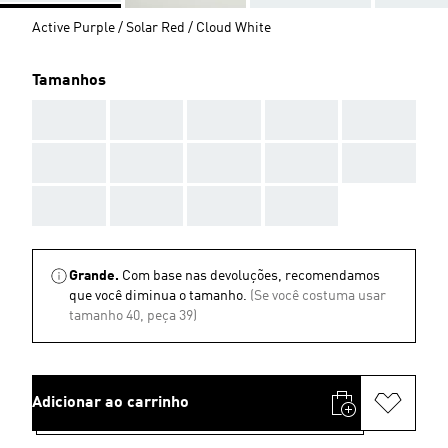
Active Purple / Solar Red / Cloud White
Tamanhos
AAA
AAA
AAA
AAA
AAA
AAA
AAA
AAA
AAA
AAA
AAA
AAA
AAA
AAA
Grande.
Com base nas devoluções, recomendamos
que você diminua o tamanho.
(Se você costuma usar
tamanho 40, peça 39)
Adicionar ao carrinho