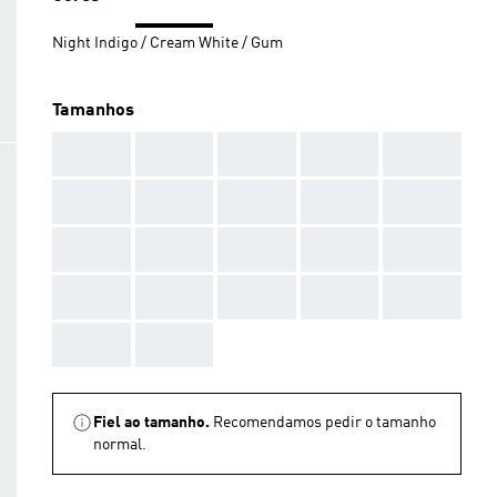
Night Indigo / Cream White / Gum
Tamanhos
AAA
AAA
AAA
AAA
AAA
AAA
AAA
AAA
AAA
AAA
AAA
AAA
AAA
AAA
AAA
AAA
AAA
AAA
AAA
AAA
AAA
AAA
Fiel ao tamanho.
Recomendamos pedir o tamanho
normal.