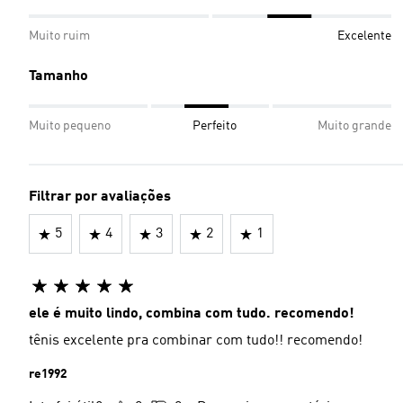
Muito ruim
Excelente
Tamanho
Muito pequeno
Perfeito
Muito grande
Filtrar por avaliações
5
4
3
2
1
ele é muito lindo, combina com tudo. recomendo!
tênis excelente pra combinar com tudo!! recomendo!
re1992