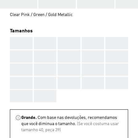
Clear Pink / Green / Gold Metallic
Tamanhos
AAA
AAA
AAA
AAA
AAA
AAA
AAA
AAA
AAA
AAA
AAA
AAA
AAA
AAA
AAA
AAA
AAA
AAA
AAA
AAA
AAA
AAA
Grande.
Com base nas devoluções, recomendamos
que você diminua o tamanho.
(Se você costuma usar
tamanho 40, peça 39)