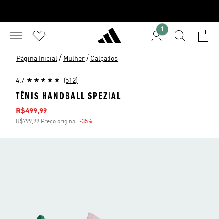
1
/
/
Página Inicial
Mulher
Calçados
4.7
(512)
TÊNIS HANDBALL SPEZIAL
Preço com desconto
R$499,99
R$799,99 Preço original
-35%
Desconto