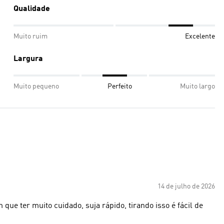
Qualidade
Muito ruim
Excelente
Largura
Muito pequeno
Perfeito
Muito largo
14 de julho de 2026
 que ter muito cuidado, suja rápido, tirando isso é fácil de