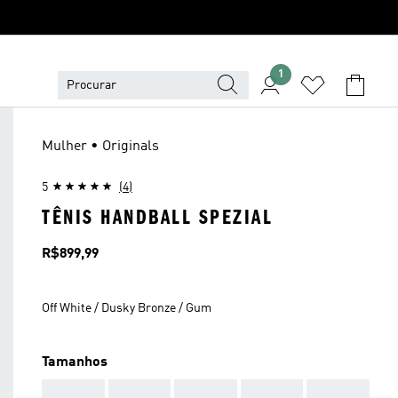
1
Mulher • Originals
5
(4)
TÊNIS HANDBALL SPEZIAL
Preço
R$899,99
Off White / Dusky Bronze / Gum
Tamanhos
AAA
AAA
AAA
AAA
AAA