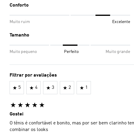
Conforto
Muito ruim
Excelente
Tamanho
Muito pequeno
Perfeito
Muito grande
Filtrar por avaliações
5
4
3
2
1
Gostei
O tênis é confortável e bonito, mas por ser bem clarinho tem
combinar os looks