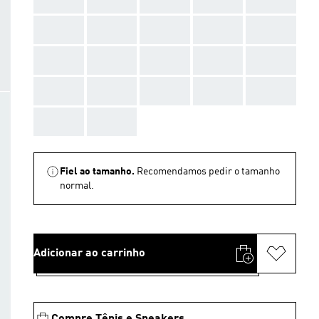
AAA
AAA
AAA
AAA
AAA
AAA
AAA
AAA
AAA
AAA
AAA
AAA
AAA
AAA
AAA
AAA
AAA
Fiel ao tamanho.
Recomendamos pedir o tamanho
normal.
Adicionar ao carrinho