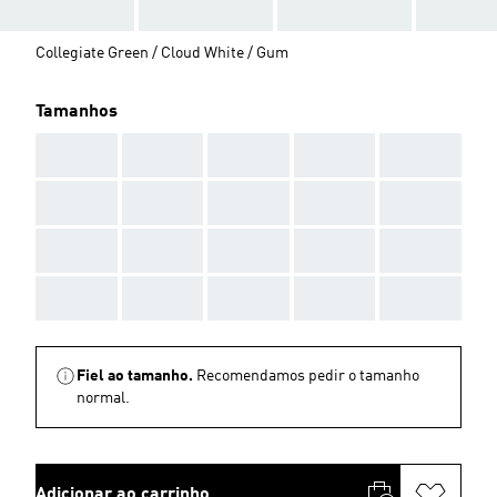
Collegiate Green / Cloud White / Gum
Tamanhos
AAA
AAA
AAA
AAA
AAA
AAA
AAA
AAA
AAA
AAA
AAA
AAA
AAA
AAA
AAA
AAA
AAA
AAA
AAA
AAA
Fiel ao tamanho.
Recomendamos pedir o tamanho
normal.
Adicionar ao carrinho