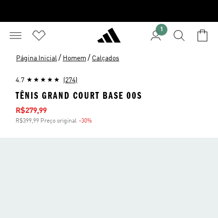
1
/
/
Página Inicial
Homem
Calçados
4.7
(274)
TÊNIS GRAND COURT BASE 00S
Preço com desconto
R$279,99
R$399,99 Preço original
-30%
Desconto