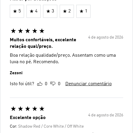
5
4
3
2
1
4 de agosto de 2026
Muitos confortáveis, excelente
relação qual/preço.
Boa relação qualidade/preço. Assentam como uma
luva no pé. Recomendo.
Zezoni
Isto foi útil?
0
0
Denunciar comentário
4 de agosto de 2026
Excelente opção
Cor:
Shadow Red / Core White / Off White