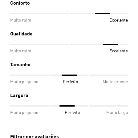
Conforto
Muito ruim
Excelente
Qualidade
Muito ruim
Excelente
Tamanho
Muito pequeno
Perfeito
Muito grande
Largura
Muito pequeno
Perfeito
Muito largo
Filtrar por avaliações