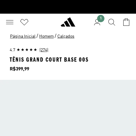
1
/
/
Página Inicial
Homem
Calçados
4.7
(274)
TÊNIS GRAND COURT BASE 00S
Preço
R$399,99