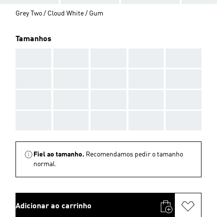
Grey Two / Cloud White / Gum
Tamanhos
AAA
AAA
AAA
AAA
AAA
AAA
AAA
AAA
AAA
AAA
AAA
AAA
AAA
AAA
AAA
AAA
AAA
AAA
AAA
AAA
Fiel ao tamanho.
Recomendamos pedir o tamanho
normal.
Adicionar ao carrinho