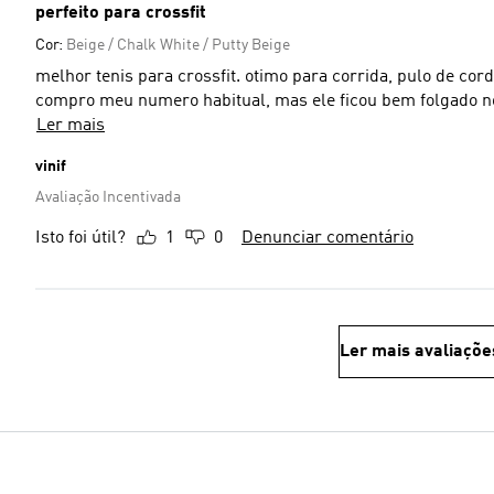
perfeito para crossfit
Cor:
Beige / Chalk White / Putty Beige
melhor tenis para crossfit. otimo para corrida, pulo de co
compro meu numero habitual, mas ele ficou bem folgado n
Ler mais
vinif
Avaliação Incentivada
Isto foi útil?
1
0
Denunciar comentário
Ler mais avaliaçõe