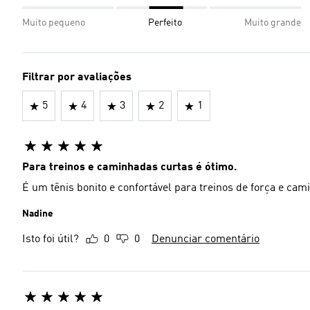
Muito pequeno
Perfeito
Muito grande
Filtrar por avaliações
5
4
3
2
1
Para treinos e caminhadas curtas é ótimo.
É um tênis bonito e confortável para treinos de força e cam
Nadine
Isto foi útil?
0
0
Denunciar comentário