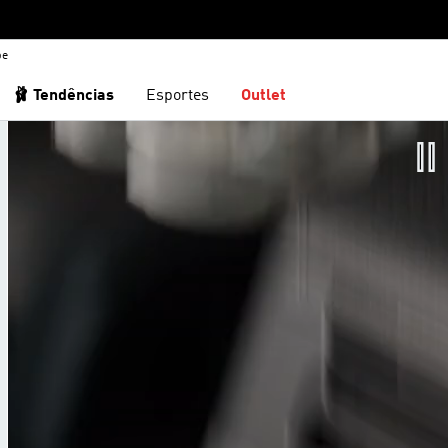
be
🩰 Tendências
Esportes
Outlet