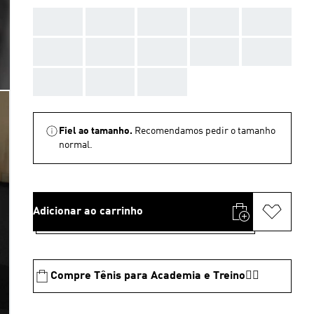
AAA
AAA
AAA
AAA
AAA
AAA
AAA
AAA
AAA
AAA
AAA
AAA
AAA
Fiel ao tamanho.
Recomendamos pedir o tamanho
normal.
Adicionar ao carrinho
Compre Tênis para Academia e Treino🏋️‍♂️