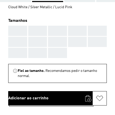
Cloud White / Silver Metallic / Lucid Pink
Tamanhos
AAA
AAA
AAA
AAA
AAA
AAA
AAA
AAA
AAA
AAA
AAA
AAA
AAA
Fiel ao tamanho.
Recomendamos pedir o tamanho
normal.
Adicionar ao carrinho