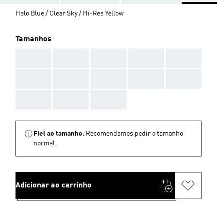
Halo Blue / Clear Sky / Hi-Res Yellow
Tamanhos
AAA
AAA
AAA
AAA
AAA
AAA
AAA
AAA
AAA
AAA
AAA
AAA
AAA
Fiel ao tamanho.
Recomendamos pedir o tamanho
normal.
Adicionar ao carrinho