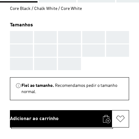
Core Black / Chalk White / Core White
Tamanhos
AAA
AAA
AAA
AAA
AAA
AAA
AAA
AAA
AAA
AAA
AAA
AAA
AAA
Fiel ao tamanho.
Recomendamos pedir o tamanho
normal.
Adicionar ao carrinho