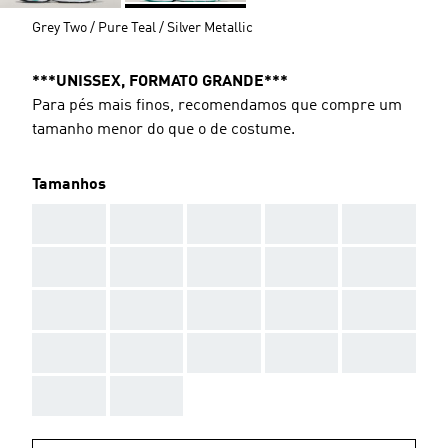
Grey Two / Pure Teal / Silver Metallic
***UNISSEX, FORMATO GRANDE***
Para pés mais finos, recomendamos que compre um
tamanho menor do que o de costume.
Tamanhos
AAA
AAA
AAA
AAA
AAA
AAA
AAA
AAA
AAA
AAA
AAA
AAA
AAA
AAA
AAA
AAA
AAA
AAA
AAA
AAA
AAA
AAA