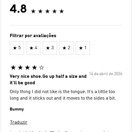
4.8
Filtrar por avaliações
5
4
3
2
1
14 de abril de 2026
Very nice shoe.Go up half a size and
it’ll be good
Only thing I did not like is the tongue. It’s a little too
long and it sticks out and it moves to the sides a bit.
Bummy
Traduzir