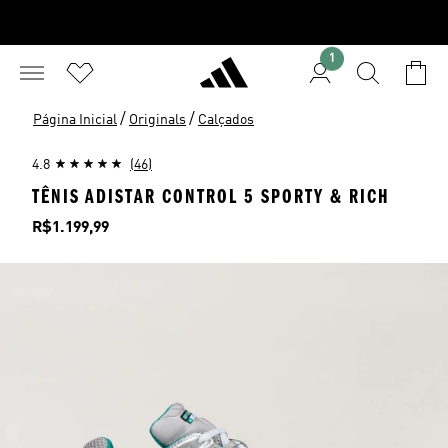
1
/
/
Página Inicial
Originals
Calçados
4.8
(46)
TÊNIS ADISTAR CONTROL 5 SPORTY & RICH
Preço
R$1.199,99