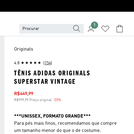
1
Originals
4.8
(154)
TÊNIS ADIDAS ORIGINALS
SUPERSTAR VINTAGE
Preço com desconto
R$449,99
R$999,99 Preço original
-55%
Desconto
***UNISSEX, FORMATO GRANDE***
Para pés mais finos, recomendamos que compre
um tamanho menor do que o de costume.