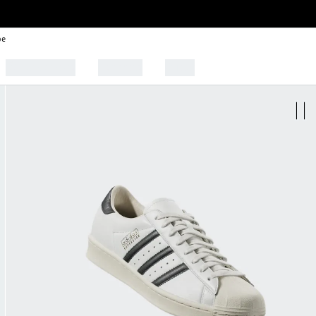
be
🩰 Tendências
Esportes
Outlet