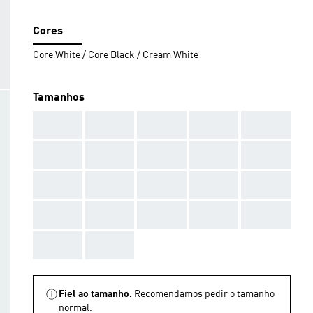
Cores
Core White / Core Black / Cream White
Tamanhos
AAA
AAA
AAA
AAA
AAA
AAA
AAA
AAA
AAA
AAA
AAA
AAA
AAA
AAA
AAA
AAA
AAA
AAA
AAA
AAA
AAA
AAA
Fiel ao tamanho.
Recomendamos pedir o tamanho
normal.