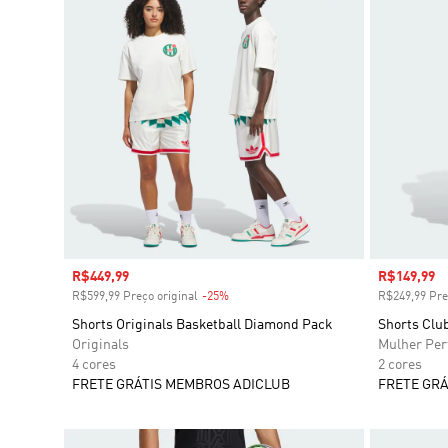
Preço com desconto
R$449,99
Preço com
R$149,99
R$599,99 Preço original
-25%
Desconto
R$249,99 Pre
Shorts Originals Basketball Diamond Pack
Shorts Clu
Originals
Mulher Pe
4 cores
2 cores
FRETE GRÁTIS MEMBROS ADICLUB
FRETE GRÁ