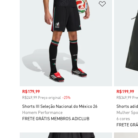
Adicionar à Li
Preço com desconto
R$179,99
Preço com
R$199,99
R$249,99 Preço original
-25%
Desconto
R$349,99 Pre
Shorts III Seleção Nacional do México 26
Shorts adid
Homem Performance
Mulher Spo
FRETE GRÁTIS MEMBROS ADICLUB
6 cores
FRETE GRÁ