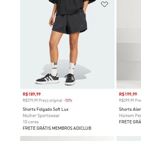
Adicionar à Li
Preço com desconto
R$189,99
Preço com
R$199,99
R$379,99 Preço original
-50%
Desconto
R$299,99 Pre
Shorts Folgado Soft Lux
Shorts Ale
Mulher Sportswear
Homem Per
10 cores
FRETE GRÁ
FRETE GRÁTIS MEMBROS ADICLUB