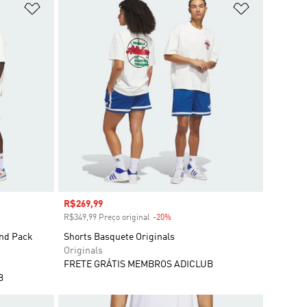
Adicionar à Lista de Desejos
Adicionar à
Preço com desconto
R$269,99
R$349,99 Preço original
-20%
Desconto
ond Pack
Shorts Basquete Originals
Originals
FRETE GRÁTIS MEMBROS ADICLUB
B