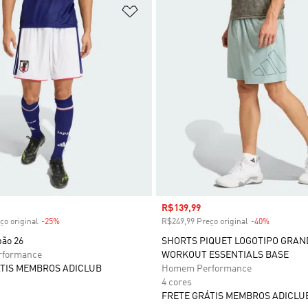
sta de Desejos
Adicionar à Lista de Desejos
 desconto
Preço com desconto
R$139,99
ço original
-25%
Desconto
R$249,99 Preço original
-40%
Desconto
pão 26
SHORTS PIQUET LOGOTIPO GRAN
formance
WORKOUT ESSENTIALS BASE
TIS MEMBROS ADICLUB
Homem Performance
4 cores
FRETE GRÁTIS MEMBROS ADICLU