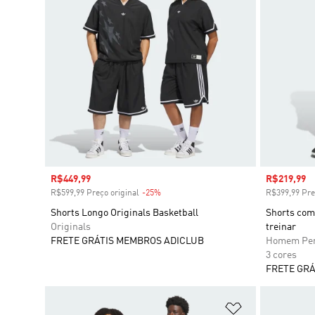
Preço com desconto
R$449,99
Preço com
R$219,99
R$599,99 Preço original
-25%
Desconto
R$399,99 Pre
Shorts Longo Originals Basketball
Shorts com 
Originals
treinar
FRETE GRÁTIS MEMBROS ADICLUB
Homem Per
3 cores
FRETE GRÁ
Adicionar à Li