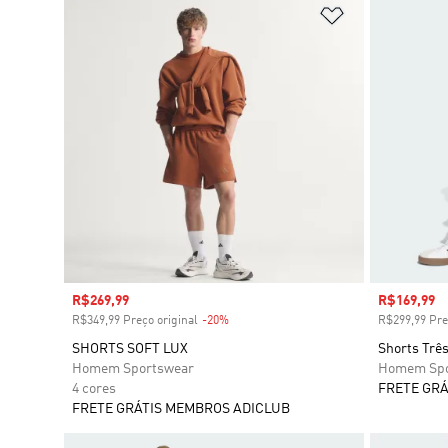
Adicionar à Li
Preço com desconto
R$269,99
Preço com
R$169,99
R$349,99 Preço original
-20%
Desconto
R$299,99 Pre
SHORTS SOFT LUX
Shorts Três
Homem Sportswear
Homem Spo
4 cores
FRETE GRÁ
FRETE GRÁTIS MEMBROS ADICLUB