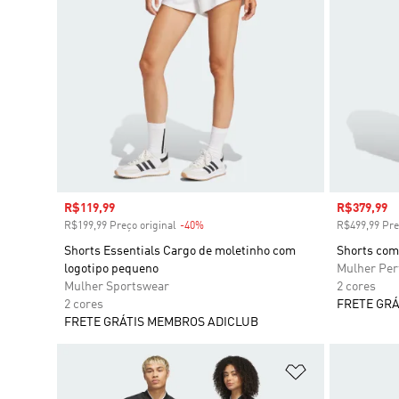
Preço com desconto
R$119,99
Preço com
R$379,99
R$199,99 Preço original
-40%
Desconto
R$499,99 Pre
Shorts Essentials Cargo de moletinho com
Shorts com
logotipo pequeno
Mulher Pe
Mulher Sportswear
2 cores
2 cores
FRETE GRÁ
FRETE GRÁTIS MEMBROS ADICLUB
Adicionar à Li