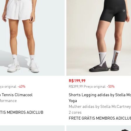
 desconto
Preço com desconto
R$199,99
ço original
-40%
Desconto
R$399,99 Preço original
-50%
Desconto
b Tennis Climacool
Shorts Legging adidas by Stella M
rformance
Yoga
Mulher adidas by Stella McCartney
TIS MEMBROS ADICLUB
2 cores
FRETE GRÁTIS MEMBROS ADICLU