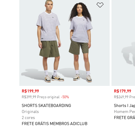
Adicionar à Li
Preço com desconto
R$199,99
Preço com
R$179,99
R$399,99 Preço original
-50%
Desconto
R$249,99 Pre
SHORTS SKATEBOARDING
Shorts I Ja
Originals
Homem Per
2 cores
FRETE GRÁ
FRETE GRÁTIS MEMBROS ADICLUB