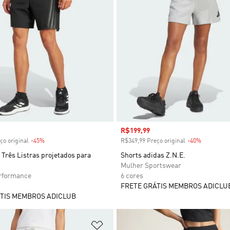
 desconto
Preço com desconto
R$199,99
ço original
-45%
Desconto
R$349,99 Preço original
-40%
Desconto
Três Listras projetados para
Shorts adidas Z.N.E.
Mulher Sportswear
formance
6 cores
FRETE GRÁTIS MEMBROS ADICLU
TIS MEMBROS ADICLUB
sta de Desejos
Adicionar à Lista de Desejos