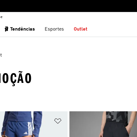
be
🩰 Tendências
Esportes
Outlet
t
MOÇÃO
sta de Desejos
Adicionar à Lista de Desejos