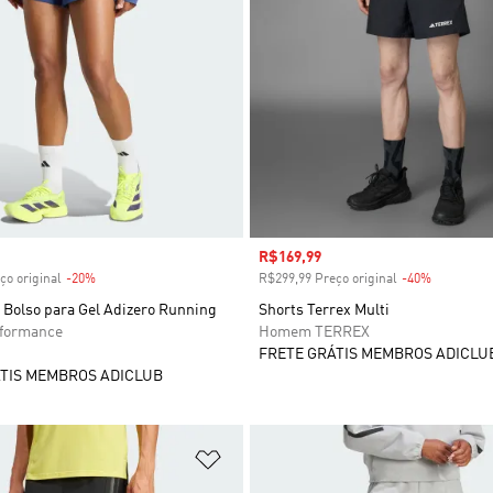
 desconto
Preço com desconto
R$169,99
ço original
-20%
Desconto
R$299,99 Preço original
-40%
Desconto
 Bolso para Gel Adizero Running
Shorts Terrex Multi
rformance
Homem TERREX
FRETE GRÁTIS MEMBROS ADICLU
TIS MEMBROS ADICLUB
sta de Desejos
Adicionar à Lista de Desejos