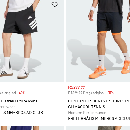
sta de Desejos
Adicionar à Lista de Desejos
 desconto
Preço com desconto
R$299,99
ço original
-40%
Desconto
R$399,99 Preço original
-25%
Desconto
 Listras Future Icons
CONJUNTO SHORTS E SHORTS I
rtswear
CLIMACOOL TENNIS
TIS MEMBROS ADICLUB
Homem Performance
FRETE GRÁTIS MEMBROS ADICLU