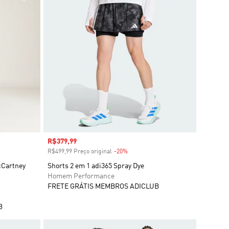
Preço com desconto
R$379,99
R$499,99 Preço original
-20%
Desconto
cCartney
Shorts 2 em 1 adi365 Spray Dye
Homem Performance
FRETE GRÁTIS MEMBROS ADICLUB
B