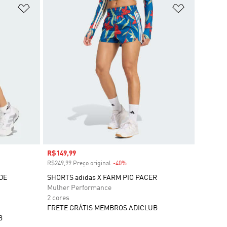
Adicionar à Lista de Desejos
Adicionar à
Preço com desconto
R$149,99
R$249,99 Preço original
-40%
Desconto
DE
SHORTS adidas X FARM PIO PACER
Mulher Performance
2 cores
FRETE GRÁTIS MEMBROS ADICLUB
B