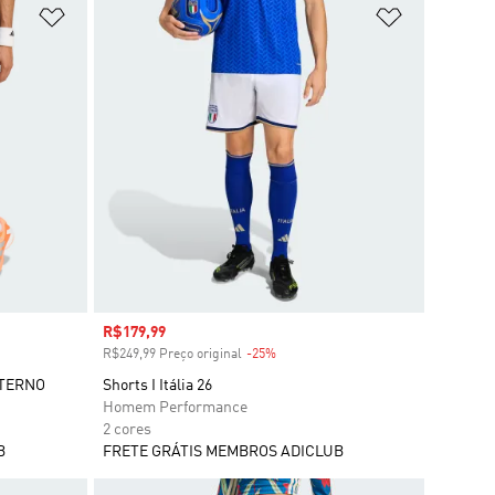
Adicionar à Lista de Desejos
Adicionar à
Preço com desconto
R$179,99
R$249,99 Preço original
-25%
Desconto
NTERNO
Shorts I Itália 26
Homem Performance
2 cores
B
FRETE GRÁTIS MEMBROS ADICLUB