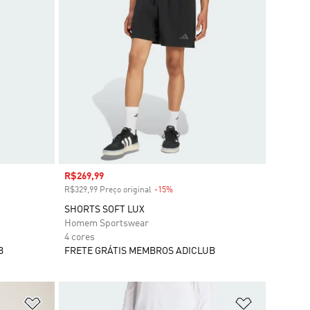
Preço com desconto
R$269,99
R$329,99 Preço original
-15%
Desconto
SHORTS SOFT LUX
Homem Sportswear
4 cores
B
FRETE GRÁTIS MEMBROS ADICLUB
Adicionar à Lista de Desejos
Adicionar à