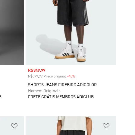
Preço com desconto
R$349,99
R$599,99 Preço original
-40%
Desconto
SHORTS JEANS FIREBIRD ADICOLOR
Homem Originals
B
FRETE GRÁTIS MEMBROS ADICLUB
Adicionar à Lista de Desejos
Adicionar à