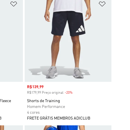
Adicionar à Lista de Desejos
Adicionar à
Preço com desconto
R$139,99
R$179,99 Preço original
-20%
Desconto
Fleece
Shorts de Training
Homem Performance
4 cores
B
FRETE GRÁTIS MEMBROS ADICLUB