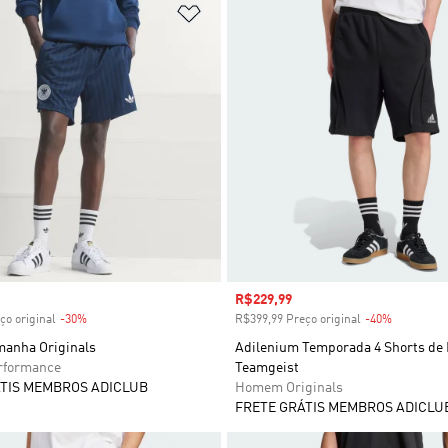
sta de Desejos
Adicionar à Lista de Desejos
 desconto
Preço com desconto
R$229,99
ço original
-30%
Desconto
R$399,99 Preço original
-40%
Desconto
manha Originals
Adilenium Temporada 4 Shorts de 
formance
Teamgeist
TIS MEMBROS ADICLUB
Homem Originals
FRETE GRÁTIS MEMBROS ADICLU