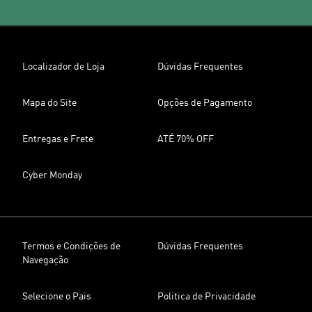
Localizador de Loja
Dúvidas Frequentes
Mapa do Site
Opções de Pagamento
Entregas e Frete
ATÉ 70% OFF
Cyber Monday
Termos e Condições de
Dúvidas Frequentes
Navegação
Selecione o Pais
Politica de Privacidade