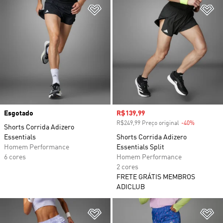
Adicionar à Lista de Desejos
Ad
Esgotado
Preço com desconto
R$139,99
R$249,99 Preço original
-40%
Desconto
Shorts Corrida Adizero
Essentials
Shorts Corrida Adizero
Homem Performance
Essentials Split
6 cores
Homem Performance
2 cores
FRETE GRÁTIS MEMBROS
ADICLUB
Adicionar à Lista de Desejos
Ad