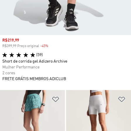
Preço com desconto
R$219,99
R$399,99 Preço original
-45%
Desconto
(59)
Short de corrida gel Adizero Archive
Mulher Performance
2 cores
FRETE GRÁTIS MEMBROS ADICLUB
Adicionar à Lista de Desejos
Ad