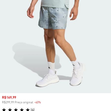
Preço com desconto
R$169,99
R$299,99 Preço original
-40%
Desconto
(4)