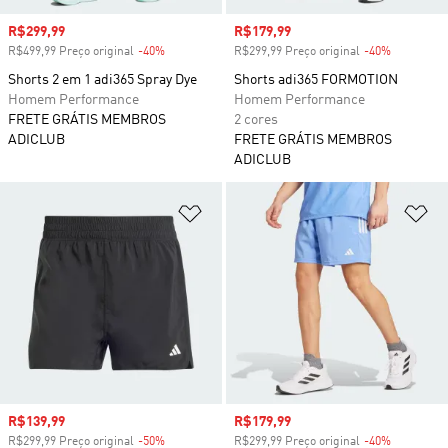
Preço com desconto
R$299,99
Preço com desconto
R$179,99
R$499,99 Preço original
-40%
Desconto
R$299,99 Preço original
-40%
Desconto
Shorts 2 em 1 adi365 Spray Dye
Shorts adi365 FORMOTION
Homem Performance
Homem Performance
FRETE GRÁTIS MEMBROS
2 cores
ADICLUB
FRETE GRÁTIS MEMBROS
ADICLUB
Adicionar à Lista de Desejos
Ad
Preço com desconto
R$139,99
Preço com desconto
R$179,99
R$299,99 Preço original
-50%
Desconto
R$299,99 Preço original
-40%
Desconto