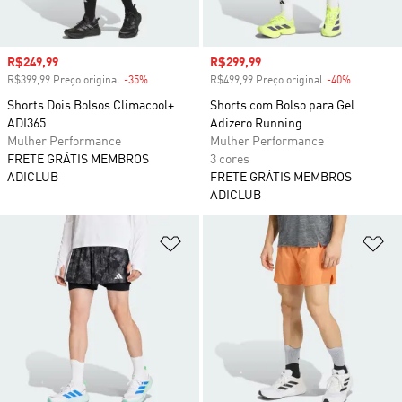
Preço com desconto
R$249,99
Preço com desconto
R$299,99
R$399,99 Preço original
-35%
Desconto
R$499,99 Preço original
-40%
Desconto
Shorts Dois Bolsos Climacool+
Shorts com Bolso para Gel
ADI365
Adizero Running
Mulher Performance
Mulher Performance
FRETE GRÁTIS MEMBROS
3 cores
ADICLUB
FRETE GRÁTIS MEMBROS
ADICLUB
Adicionar à Lista de Desejos
Ad