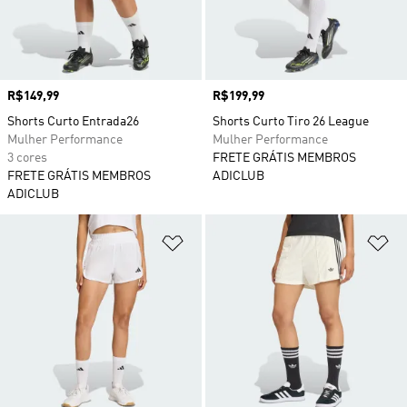
Preço
R$149,99
Preço
R$199,99
Shorts Curto Entrada26
Shorts Curto Tiro 26 League
Mulher Performance
Mulher Performance
3 cores
FRETE GRÁTIS MEMBROS
FRETE GRÁTIS MEMBROS
ADICLUB
ADICLUB
Adicionar à Lista de Desejos
Ad