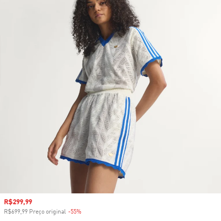
Preço com desconto
R$299,99
R$699,99 Preço original
-55%
Desconto