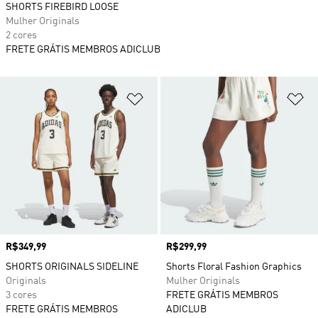
SHORTS FIREBIRD LOOSE
Mulher Originals
2 cores
FRETE GRÁTIS MEMBROS ADICLUB
Adicionar à Lista de Desejos
Ad
Preço
R$349,99
Preço
R$299,99
SHORTS ORIGINALS SIDELINE
Shorts Floral Fashion Graphics
Originals
Mulher Originals
3 cores
FRETE GRÁTIS MEMBROS
FRETE GRÁTIS MEMBROS
ADICLUB