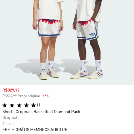
Preço com desconto
R$329,99
R$599,99 Preço original
-45%
Desconto
(1)
Shorts Originals Basketball Diamond Pack
Originals
4 cores
FRETE GRÁTIS MEMBROS ADICLUB