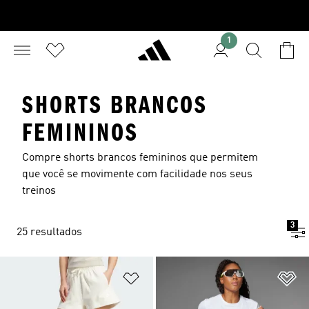
1
SHORTS BRANCOS
FEMININOS
Compre shorts brancos femininos que permitem
que você se movimente com facilidade nos seus
treinos
3
25 resultados
Adicionar à Lista de Desejos
Ad