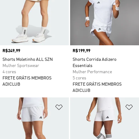
Preço
R$249,99
Preço
R$199,99
Shorts Moletinho ALL SZN
Shorts Corrida Adizero
Mulher Sportswear
Essentials
4 cores
Mulher Performance
FRETE GRÁTIS MEMBROS
5 cores
ADICLUB
FRETE GRÁTIS MEMBROS
ADICLUB
Adicionar à Lista de Desejos
Ad