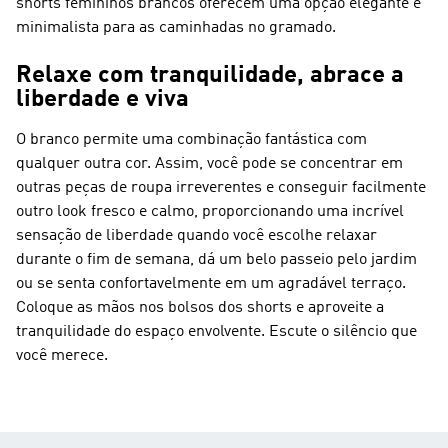
shorts femininos brancos oferecem uma opção elegante e
minimalista para as caminhadas no gramado.
Relaxe com tranquilidade, abrace a
liberdade e viva
O branco permite uma combinação fantástica com
qualquer outra cor. Assim, você pode se concentrar em
outras peças de roupa irreverentes e conseguir facilmente
outro look fresco e calmo, proporcionando uma incrível
sensação de liberdade quando você escolhe relaxar
durante o fim de semana, dá um belo passeio pelo jardim
ou se senta confortavelmente em um agradável terraço.
Coloque as mãos nos bolsos dos shorts e aproveite a
tranquilidade do espaço envolvente. Escute o silêncio que
você merece.