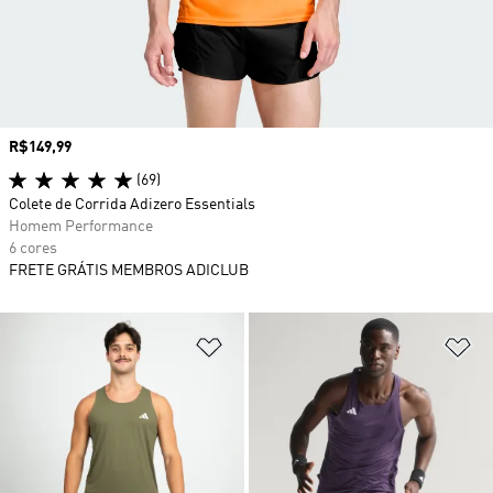
Preço
R$149,99
(69)
Colete de Corrida Adizero Essentials
Homem Performance
6 cores
FRETE GRÁTIS MEMBROS ADICLUB
Adicionar à Lista de Desejos
Ad