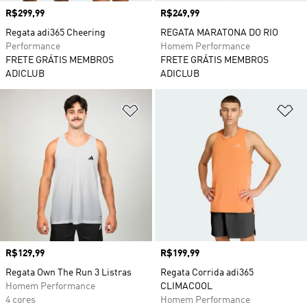
Preço
R$299,99
Preço
R$249,99
Regata adi365 Cheering
REGATA MARATONA DO RIO
Performance
Homem Performance
FRETE GRÁTIS MEMBROS
FRETE GRÁTIS MEMBROS
ADICLUB
ADICLUB
Adicionar à Lista de Desejos
Ad
Preço
R$129,99
Preço
R$199,99
Regata Own The Run 3 Listras
Regata Corrida adi365
Homem Performance
CLIMACOOL
4 cores
Homem Performance