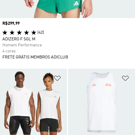
Preço
R$299,99
(42)
ADIZERO F SGL M
Homem Performance
4 cores
FRETE GRÁTIS MEMBROS ADICLUB
Adicionar à Lista de Desejos
Ad