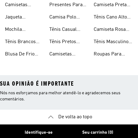
Masculinas
Masculino
Camisetas
Presentes Para
Camiseta Preta
Masculinas
Homens
Masculina
Jaqueta
Camisa Polo
Tênis Cano Alto
Masculina
Masculina
Masculino
Mochila
Tênis Casual
Camiseta Rosa
Masculina
Masculino
Masculina
Tênis Brancos
Tênis Pretos
Tênis Masculino
Masculinos
Masculinos
Em Promoção
Blusa De Frio
Camisetas
Roupas Para
Masculina
Brancas
Academia
Masculina
SUA OPINIÃO É IMPORTANTE
Nós nos esforçamos para melhor atendê-lo e agradecemos seus
comentários.
De volta ao topo
Identifique-se
Seu carrinho (0)