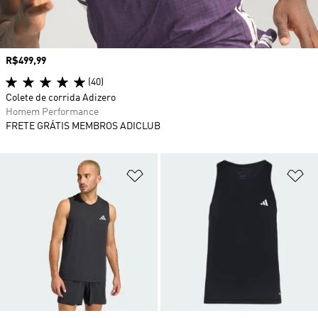
Preço
R$499,99
(40)
Colete de corrida Adizero
Homem Performance
FRETE GRÁTIS MEMBROS ADICLUB
Adicionar à Lista de Desejos
Ad