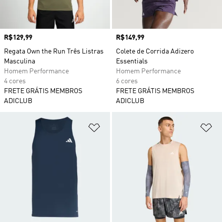
Preço
R$129,99
Preço
R$149,99
Regata Own the Run Três Listras
Colete de Corrida Adizero
Masculina
Essentials
Homem Performance
Homem Performance
4 cores
6 cores
FRETE GRÁTIS MEMBROS
FRETE GRÁTIS MEMBROS
ADICLUB
ADICLUB
Adicionar à Lista de Desejos
Ad