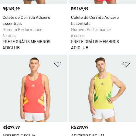
Preço
R$169,99
Preço
R$169,99
Colete de Corrida Adizero
Colete de Corrida Adizero
Essentials
Essentials
Homem Performance
Homem Performance
6 cores
6 cores
FRETE GRÁTIS MEMBROS
FRETE GRÁTIS MEMBROS
ADICLUB
ADICLUB
Adicionar à Lista de Desejos
Ad
Preço
R$299,99
Preço
R$299,99