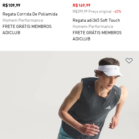
Preço
R$109,99
Preço com desconto
R$169,99
R$299,99 Preço original
-40%
Desconto
Regata Corrida De Poliamida
Homem Performance
Regata adi365 Soft Touch
FRETE GRÁTIS MEMBROS
Homem Performance
ADICLUB
FRETE GRÁTIS MEMBROS
ADICLUB
Ad