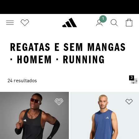
1
REGATAS E SEM MANGAS
· HOMEM · RUNNING
3
24 resultados
Adicionar à Lista de Desejos
Ad