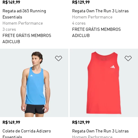
Preço
R$149,99
Preço
R$129,99
Regata adi365 Running
Regata Own The Run 3 Listras
Essentials
Homem Performance
Homem Performance
4 cores
3 cores
FRETE GRÁTIS MEMBROS
FRETE GRÁTIS MEMBROS
ADICLUB
ADICLUB
Adicionar à Lista de Desejos
Ad
Preço
R$149,99
Preço
R$129,99
Colete de Corrida Adizero
Regata Own The Run 3 Listras
Essentials
Homem Performance