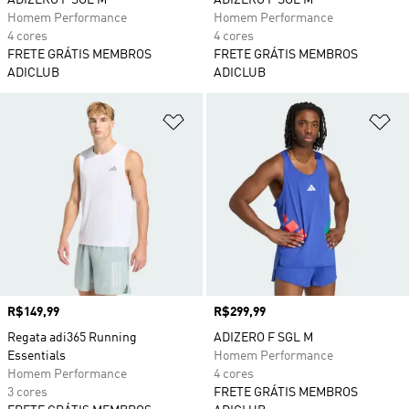
ADIZERO F SGL M
ADIZERO F SGL M
Homem Performance
Homem Performance
4 cores
4 cores
FRETE GRÁTIS MEMBROS
FRETE GRÁTIS MEMBROS
ADICLUB
ADICLUB
Adicionar à Lista de Desejos
Ad
Preço
R$149,99
Preço
R$299,99
Regata adi365 Running
ADIZERO F SGL M
Essentials
Homem Performance
Homem Performance
4 cores
3 cores
FRETE GRÁTIS MEMBROS