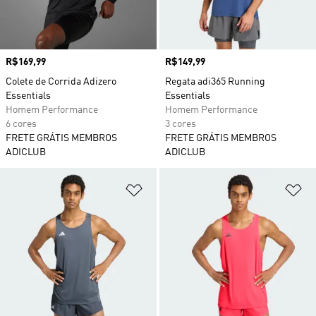
Preço
R$169,99
Preço
R$149,99
Colete de Corrida Adizero
Regata adi365 Running
Essentials
Essentials
Homem Performance
Homem Performance
6 cores
3 cores
FRETE GRÁTIS MEMBROS
FRETE GRÁTIS MEMBROS
ADICLUB
ADICLUB
Adicionar à Lista de Desejos
Ad