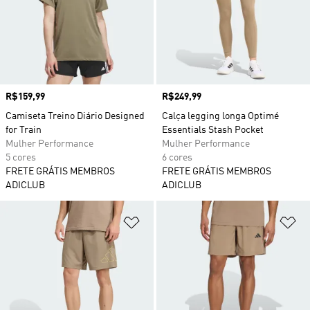
Preço
R$159,99
Preço
R$249,99
Camiseta Treino Diário Designed
Calça legging longa Optimé
for Train
Essentials Stash Pocket
Mulher Performance
Mulher Performance
5 cores
6 cores
FRETE GRÁTIS MEMBROS
FRETE GRÁTIS MEMBROS
ADICLUB
ADICLUB
Adicionar à Lista de Desejos
Ad