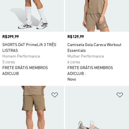
Preço
R$399,99
Preço
R$129,99
SHORTS D4T PrimeLift 3 TRÊS
Camiseta Gola Careca Workout
LISTRAS
Essentials
Homem Performance
Mulher Performance
5 cores
6 cores
FRETE GRÁTIS MEMBROS
FRETE GRÁTIS MEMBROS
ADICLUB
ADICLUB
Novo
Adicionar à Lista de Desejos
Ad