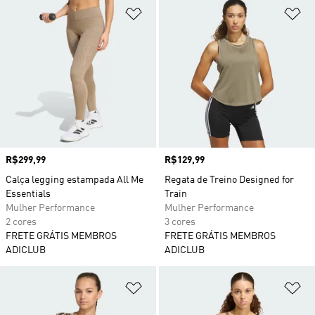
Adicionar à Lista de Desejos
Ad
Preço
R$299,99
Preço
R$129,99
Calça legging estampada All Me
Regata de Treino Designed for
Essentials
Train
Mulher Performance
Mulher Performance
2 cores
3 cores
FRETE GRÁTIS MEMBROS
FRETE GRÁTIS MEMBROS
ADICLUB
ADICLUB
Adicionar à Lista de Desejos
Ad