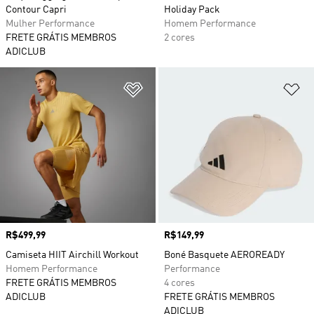
Contour Capri
Holiday Pack
Mulher Performance
Homem Performance
FRETE GRÁTIS MEMBROS
2 cores
ADICLUB
Adicionar à Lista de Desejos
Ad
Preço
R$499,99
Preço
R$149,99
Camiseta HIIT Airchill Workout
Boné Basquete AEROREADY
Homem Performance
Performance
FRETE GRÁTIS MEMBROS
4 cores
ADICLUB
FRETE GRÁTIS MEMBROS
ADICLUB