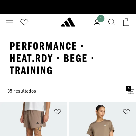
1
PERFORMANCE ·
HEAT.RDY · BEGE ·
TRAINING
4
35 resultados
Adicionar à Lista de Desejos
Ad