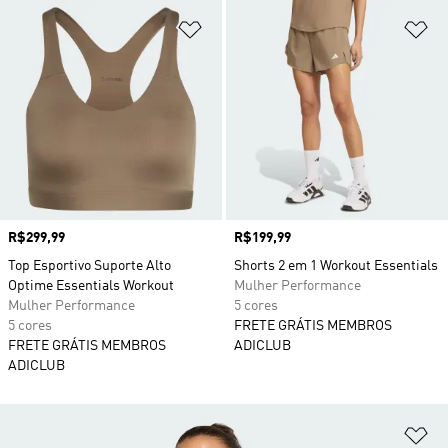
Adicionar à Lista de Desejos
Ad
Preço
R$299,99
Preço
R$199,99
Top Esportivo Suporte Alto
Shorts 2 em 1 Workout Essentials
Optime Essentials Workout
Mulher Performance
Mulher Performance
5 cores
5 cores
FRETE GRÁTIS MEMBROS
FRETE GRÁTIS MEMBROS
ADICLUB
ADICLUB
Ad