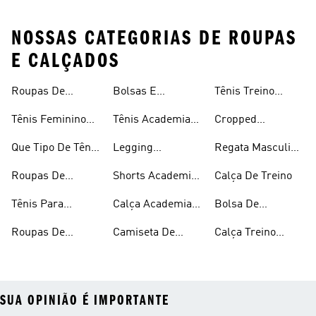
NOSSAS CATEGORIAS DE ROUPAS
E CALÇADOS
Roupas De
Bolsas E
Tênis Treino
Masculina
Academia E
Mochilas
Feminino
Tênis Feminino
Tênis Academia
Cropped
Treino
Academia
Academia
Masculino
Academia
Que Tipo De Tênis
Legging
Regata Masculina
Devemos Usar Na
Academia
Academia
Roupas De
Shorts Academia
Calça De Treino
Academia
Academia
Masculino
Tênis Para
Calça Academia
Bolsa De
Feminina
Academia E
Masculina
Academia
Roupas De
Camiseta De
Calça Treino
Treino
Masculina
Academia
Treino
Masculina
SUA OPINIÃO É IMPORTANTE