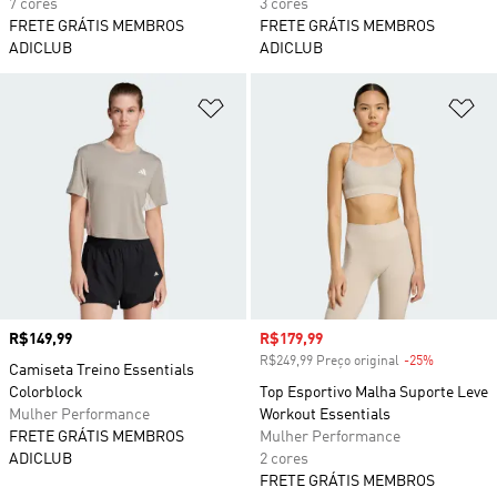
7 cores
3 cores
FRETE GRÁTIS MEMBROS
FRETE GRÁTIS MEMBROS
ADICLUB
ADICLUB
Adicionar à Lista de Desejos
Ad
Preço
R$149,99
Preço com desconto
R$179,99
R$249,99 Preço original
-25%
Desconto
Camiseta Treino Essentials
Colorblock
Top Esportivo Malha Suporte Leve
Mulher Performance
Workout Essentials
FRETE GRÁTIS MEMBROS
Mulher Performance
ADICLUB
2 cores
FRETE GRÁTIS MEMBROS