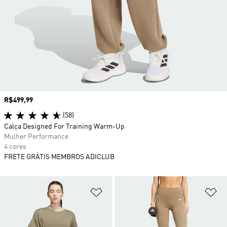
Preço
R$499,99
(58)
Calça Designed For Training Warm-Up
Mulher Performance
4 cores
FRETE GRÁTIS MEMBROS ADICLUB
Adicionar à Lista de Desejos
Ad