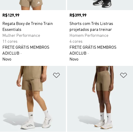
Preço
R$129,99
Preço
R$399,99
Regata Boxy de Treino Train
Shorts com Três Listras
Essentials
projetados para treinar
Mulher Performance
Homem Performance
11 cores
4 cores
FRETE GRÁTIS MEMBROS
FRETE GRÁTIS MEMBROS
ADICLUB
ADICLUB
Novo
Novo
Adicionar à Lista de Desejos
Ad