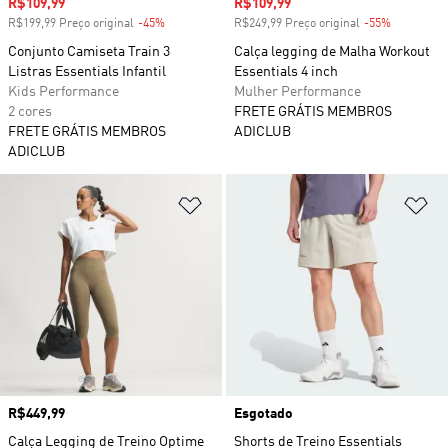
Preço com desconto
R$109,99
Preço com desconto
R$109,99
R$199,99 Preço original
-45%
Desconto
R$249,99 Preço original
-55%
Desconto
Conjunto Camiseta Train 3
Calça legging de Malha Workout
Listras Essentials Infantil
Essentials 4 inch
Kids Performance
Mulher Performance
2 cores
FRETE GRÁTIS MEMBROS
FRETE GRÁTIS MEMBROS
ADICLUB
ADICLUB
Adicionar à Lista de Desejos
Ad
Preço
R$449,99
Esgotado
Calça Legging de Treino Optime
Shorts de Treino Essentials