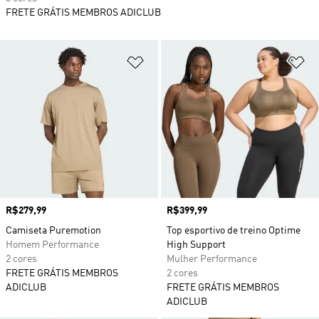
FRETE GRÁTIS MEMBROS ADICLUB
Adicionar à Lista de Desejos
Ad
Preço
R$279,99
Preço
R$399,99
Camiseta Puremotion
Top esportivo de treino Optime
Homem Performance
High Support
2 cores
Mulher Performance
FRETE GRÁTIS MEMBROS
2 cores
ADICLUB
FRETE GRÁTIS MEMBROS
ADICLUB