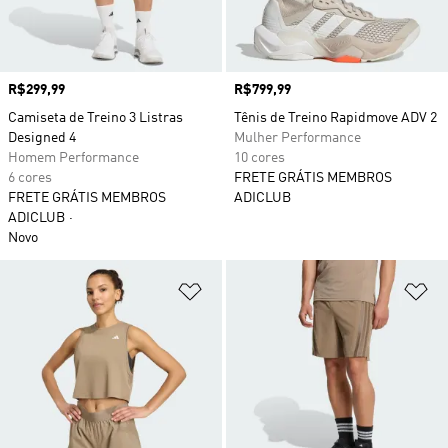
Preço
R$299,99
Preço
R$799,99
Camiseta de Treino 3 Listras
Tênis de Treino Rapidmove ADV 2
Designed 4
Mulher Performance
Homem Performance
10 cores
6 cores
FRETE GRÁTIS MEMBROS
FRETE GRÁTIS MEMBROS
ADICLUB
ADICLUB
Novo
Adicionar à Lista de Desejos
Ad