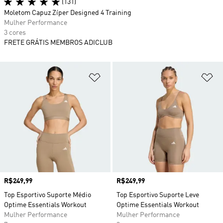
(131)
Moletom Capuz Zíper Designed 4 Training
Mulher Performance
3 cores
FRETE GRÁTIS MEMBROS ADICLUB
Adicionar à Lista de Desejos
Ad
Preço
R$249,99
Preço
R$249,99
Top Esportivo Suporte Médio
Top Esportivo Suporte Leve
Optime Essentials Workout
Optime Essentials Workout
Mulher Performance
Mulher Performance