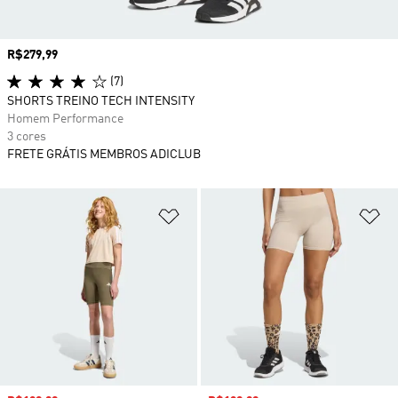
Preço
R$279,99
(7)
SHORTS TREINO TECH INTENSITY
Homem Performance
3 cores
FRETE GRÁTIS MEMBROS ADICLUB
Adicionar à Lista de Desejos
Ad