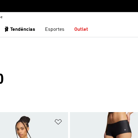
be
🩰 Tendências
Esportes
Outlet
O
sta de Desejos
Adicionar à Lista de Desejos