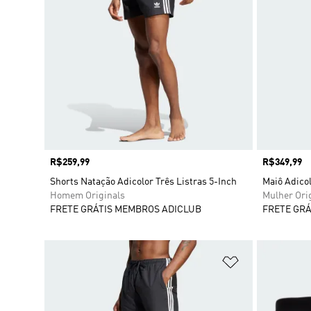
Preço
R$259,99
Preço
R$349,99
Shorts Natação Adicolor Três Listras 5-Inch
Maiô Adicol
Homem Originals
Mulher Ori
FRETE GRÁTIS MEMBROS ADICLUB
FRETE GRÁ
Adicionar à Li