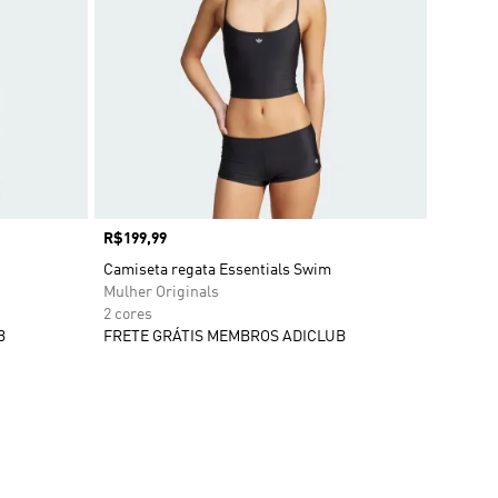
Preço
R$199,99
Camiseta regata Essentials Swim
Mulher Originals
2 cores
B
FRETE GRÁTIS MEMBROS ADICLUB