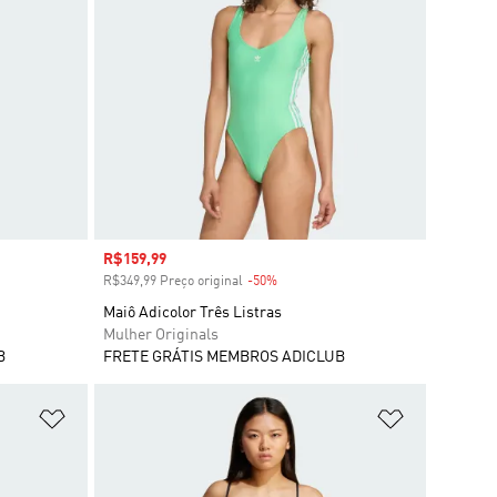
Preço com desconto
R$159,99
R$349,99 Preço original
-50%
Desconto
Maiô Adicolor Três Listras
Mulher Originals
B
FRETE GRÁTIS MEMBROS ADICLUB
Adicionar à Lista de Desejos
Adicionar à