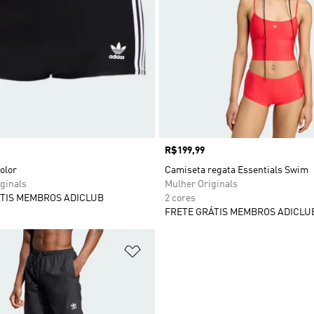
Preço
R$199,99
olor
Camiseta regata Essentials Swim
ginals
Mulher Originals
TIS MEMBROS ADICLUB
2 cores
FRETE GRÁTIS MEMBROS ADICLU
sta de Desejos
Adicionar à Lista de Desejos