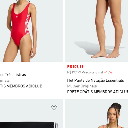
Preço com desconto
R$109,99
R$199,99 Preço original
-45%
Desconto
or Três Listras
ginals
Hot Pants de Natação Essentials
TIS MEMBROS ADICLUB
Mulher Originals
FRETE GRÁTIS MEMBROS ADICLU
sta de Desejos
Adicionar à Lista de Desejos