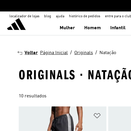
localizador de lojas
blog
ajuda
histórico de pedidos
entre para o clu
Mulher
Homem
Infantil
Voltar
Página Inicial
Originals
Natação
ORIGINALS · NATAÇÃ
10 resultados
Adicionar à Li