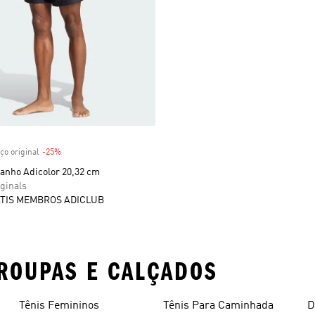
 desconto
ço original
-25%
Desconto
banho Adicolor 20,32 cm
ginals
TIS MEMBROS ADICLUB
ROUPAS E CALÇADOS
Tênis Femininos
Tênis Para Caminhada
D