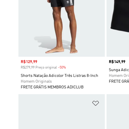
Preço com desconto
R$129,99
Preço
R$149,99
R$279,99 Preço original
-50%
Desconto
Sunga Adic
Shorts Natação Adicolor Três Listras 8-Inch
Homem Ori
Homem Originals
FRETE GRÁ
FRETE GRÁTIS MEMBROS ADICLUB
Adicionar à Li