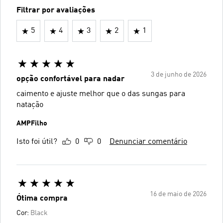
Filtrar por avaliações
5
4
3
2
1
3 de junho de 2026
opção confortável para nadar
caimento e ajuste melhor que o das sungas para
natação
AMPFilho
Isto foi útil?
0
0
Denunciar comentário
16 de maio de 2026
Ótima compra
Cor:
Black