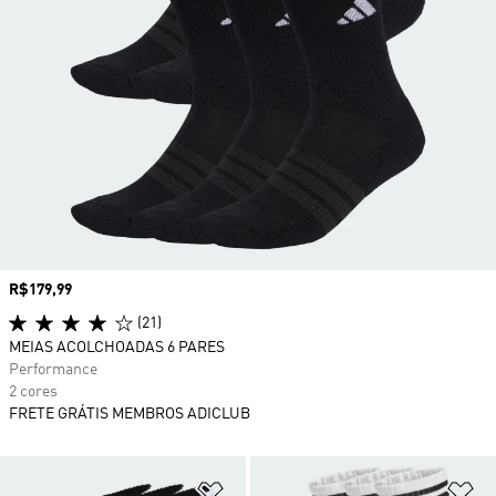
Preço
R$179,99
(21)
MEIAS ACOLCHOADAS 6 PARES
Performance
2 cores
FRETE GRÁTIS MEMBROS ADICLUB
Adicionar à Lista de Desejos
Ad