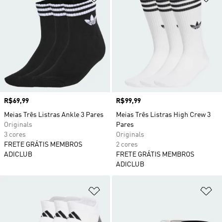
Preço
R$69,99
Preço
R$99,99
Meias Três Listras Ankle 3 Pares
Meias Três Listras High Crew 3
Originals
Pares
3 cores
Originals
FRETE GRÁTIS MEMBROS
2 cores
ADICLUB
FRETE GRÁTIS MEMBROS
ADICLUB
Adicionar à Lista de Desejos
Ad