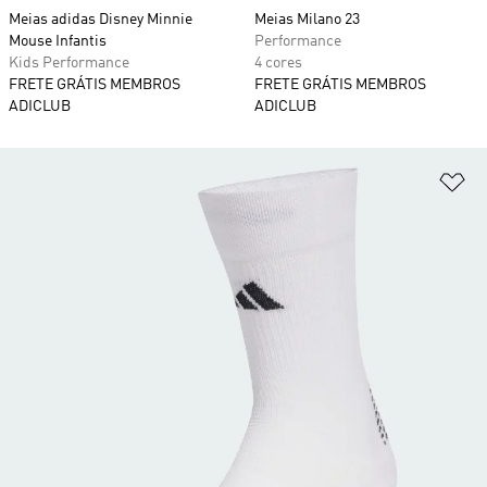
Meias adidas Disney Minnie
Meias Milano 23
Mouse Infantis
Performance
Kids Performance
4 cores
FRETE GRÁTIS MEMBROS
FRETE GRÁTIS MEMBROS
ADICLUB
ADICLUB
Ad