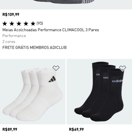
Preço
R$109,99
(95)
Meias Acolchoadas Performance CLIMACOOL 3 Pares
Performance
2 cores
FRETE GRÁTIS MEMBROS ADICLUB
Adicionar à Lista de Desejos
Ad
Preço
R$89,99
Preço
R$69,99