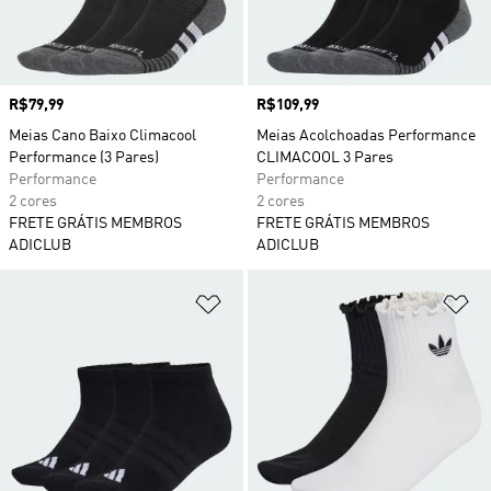
Preço
R$79,99
Preço
R$109,99
Meias Cano Baixo Climacool
Meias Acolchoadas Performance
Performance (3 Pares)
CLIMACOOL 3 Pares
Performance
Performance
2 cores
2 cores
FRETE GRÁTIS MEMBROS
FRETE GRÁTIS MEMBROS
ADICLUB
ADICLUB
Adicionar à Lista de Desejos
Ad