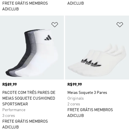
FRETE GRÁTIS MEMBROS
ADICLUB
ADICLUB
Adicionar à Lista de Desejos
Ad
Preço
R$89,99
Preço
R$99,99
PACOTE COM TRÊS PARES DE
Meias Soquete 3 Pares
MEIAS SOQUETE CUSHIONED
Originals
SPORTSWEAR
2 cores
Performance
FRETE GRÁTIS MEMBROS
3 cores
ADICLUB
FRETE GRÁTIS MEMBROS
ADICLUB