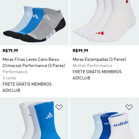
Preço
R$79,99
Preço
R$99,99
Meias Finas Leves Cano Baixo
Meias Estampadas (3 Pares)
Climacool Performance (3 Pares)
Mulher Performance
Performance
FRETE GRÁTIS MEMBROS
3 cores
ADICLUB
FRETE GRÁTIS MEMBROS
ADICLUB
Adicionar à Lista de Desejos
Ad