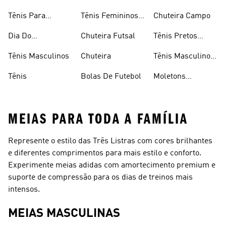
Tênis Para
Tênis Femininos
Chuteira Campo
Caminhada
Brancos
Dia Do
Chuteira Futsal
Tênis Pretos
Consumidor
Femininos
Tênis Masculinos
Chuteira
Tênis Masculino
Em Promoçao
Tênis
Bolas De Futebol
Moletons
Femininos
MEIAS PARA TODA A FAMÍLIA
Represente o estilo das Três Listras com cores brilhantes
e diferentes comprimentos para mais estilo e conforto.
Experimente meias adidas com amortecimento premium e
suporte de compressão para os dias de treinos mais
intensos.
MEIAS MASCULINAS