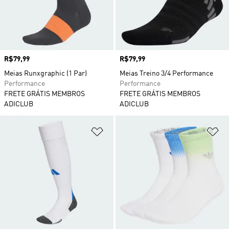
Preço
R$79,99
Preço
R$79,99
Meias Runxgraphic (1 Par)
Meias Treino 3/4 Performance
Performance
Performance
FRETE GRÁTIS MEMBROS
FRETE GRÁTIS MEMBROS
ADICLUB
ADICLUB
Adicionar à Lista de Desejos
Ad