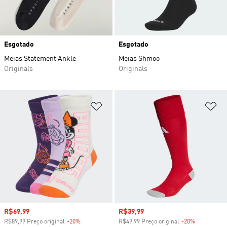
Esgotado
Esgotado
Meias Statement Ankle
Meias Shmoo
Originals
Originals
Adicionar à Lista de Desejos
Ad
Preço com desconto
R$69,99
Preço com desconto
R$39,99
R$89,99 Preço original
-20%
Desconto
R$49,99 Preço original
-20%
Desconto