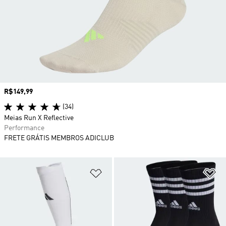
Preço
R$149,99
(34)
Meias Run X Reflective
Performance
FRETE GRÁTIS MEMBROS ADICLUB
Adicionar à Lista de Desejos
Ad