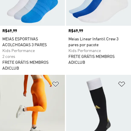
Preço
R$69,99
Preço
R$69,99
MEIAS ESPORTIVAS
Meias Linear Infantil Crew 3
ACOLCHOADAS 3 PARES
pares por pacote
Kids Performance
Kids Performance
2 cores
FRETE GRÁTIS MEMBROS
FRETE GRÁTIS MEMBROS
ADICLUB
ADICLUB
Adicionar à Lista de Desejos
Ad