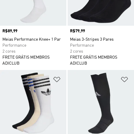
Preço
R$89,99
Preço
R$79,99
Meias Performance Knee+ 1 Par
Meias 3-Stripes 3 Pares
Performance
Performance
2 cores
2 cores
FRETE GRÁTIS MEMBROS
FRETE GRÁTIS MEMBROS
ADICLUB
ADICLUB
Adicionar à Lista de Desejos
Ad