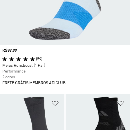
Preço
R$89,99
(59)
Meias Runxboost (1 Par)
Performance
2 cores
FRETE GRÁTIS MEMBROS ADICLUB
Adicionar à Lista de Desejos
Ad