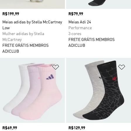
Preço
R$199,99
Preço
R$79,99
Meias adidas by Stella McCartney
Meias Adi 24
Low
Performance
Mulher adidas by Stella
3 cores
McCartney
FRETE GRÁTIS MEMBROS
FRETE GRÁTIS MEMBROS
ADICLUB
ADICLUB
Adicionar à Lista de Desejos
Ad
Preço
R$69,99
Preço
R$129,99