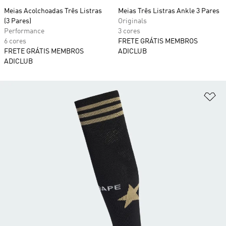
Meias Acolchoadas Três Listras
Meias Três Listras Ankle 3 Pares
(3 Pares)
Originals
Performance
3 cores
6 cores
FRETE GRÁTIS MEMBROS
FRETE GRÁTIS MEMBROS
ADICLUB
ADICLUB
Ad