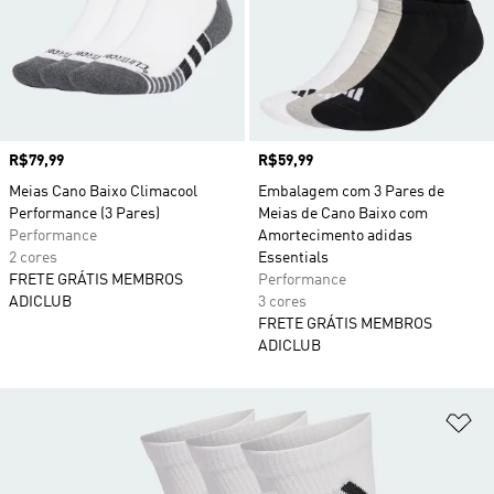
Preço
R$79,99
Preço
R$59,99
Meias Cano Baixo Climacool
Embalagem com 3 Pares de
Performance (3 Pares)
Meias de Cano Baixo com
Performance
Amortecimento adidas
2 cores
Essentials
FRETE GRÁTIS MEMBROS
Performance
ADICLUB
3 cores
FRETE GRÁTIS MEMBROS
ADICLUB
Ad