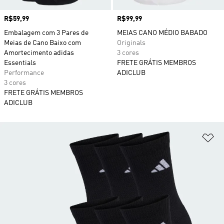
Preço
R$59,99
Preço
R$99,99
Embalagem com 3 Pares de
MEIAS CANO MÉDIO BABADO
Meias de Cano Baixo com
Originals
Amortecimento adidas
3 cores
Essentials
FRETE GRÁTIS MEMBROS
Performance
ADICLUB
3 cores
FRETE GRÁTIS MEMBROS
ADICLUB
Ad