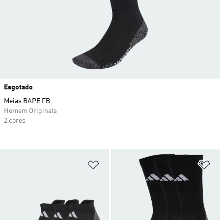
Esgotado
Meias BAPE FB
Homem Originals
2 cores
Adicionar à Lista de Desejos
Ad