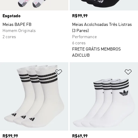
Esgotado
Preço
R$99,99
Meias BAPE FB
Meias Acolchoadas Três Listras
Homem Originals
(3 Pares)
2 cores
Performance
6 cores
FRETE GRÁTIS MEMBROS
ADICLUB
Adicionar à Lista de Desejos
Ad
Preço
R$99,99
Preço
R$69,99