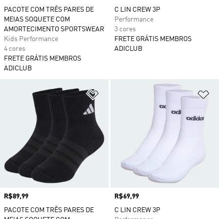
PACOTE COM TRÊS PARES DE
C LIN CREW 3P
MEIAS SOQUETE COM
Performance
AMORTECIMENTO SPORTSWEAR
3 cores
Kids Performance
FRETE GRÁTIS MEMBROS
4 cores
ADICLUB
FRETE GRÁTIS MEMBROS
ADICLUB
Adicionar à Lista de Desejos
Ad
Preço
R$89,99
Preço
R$69,99
PACOTE COM TRÊS PARES DE
C LIN CREW 3P