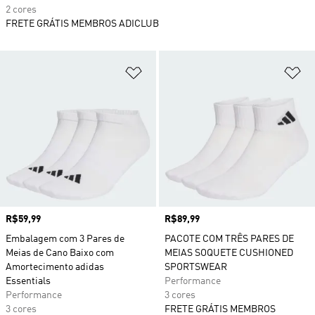
2 cores
FRETE GRÁTIS MEMBROS ADICLUB
Adicionar à Lista de Desejos
Ad
Preço
R$59,99
Preço
R$89,99
Embalagem com 3 Pares de
PACOTE COM TRÊS PARES DE
Meias de Cano Baixo com
MEIAS SOQUETE CUSHIONED
Amortecimento adidas
SPORTSWEAR
Essentials
Performance
Performance
3 cores
3 cores
FRETE GRÁTIS MEMBROS