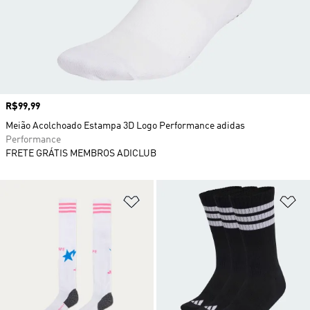
Preço
R$99,99
Meião Acolchoado Estampa 3D Logo Performance adidas
Performance
FRETE GRÁTIS MEMBROS ADICLUB
Adicionar à Lista de Desejos
Ad