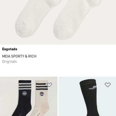
Esgotado
MEIA SPORTY & RICH
Originals
Adicionar à Lista de Desejos
Ad